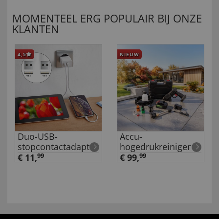
MOMENTEEL ERG POPULAIR BIJ ONZE
KLANTEN
4,5
NIEUW
Duo-USB-
Accu-
stopcontactadapter
hogedrukreiniger
€ 11,
99
€ 99,
99