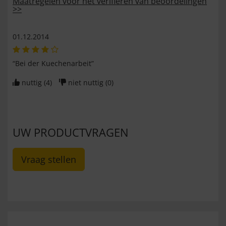
Maatregelen voor het verifiëren van beoordelingen
>>
01.12.2014
“Bei der Kuechenarbeit”
nuttig (
4
)
niet nuttig (
0
)
UW PRODUCTVRAGEN
Vraag stellen