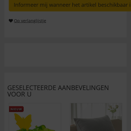
Informeer mij wanneer het artikel beschikbaar i
Op verlanglijstje
GESELECTEERDE AANBEVELINGEN
VOOR U
NIEUW