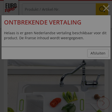
×
ONTBREKENDE VERTALING
MENU
Helaas is er geen Nederlandse vertaling beschikbaar voor dit
product. De Franse inhoud wordt weergegeven.
Laver, couper et débarrasser en un
seul geste
Afsluiten