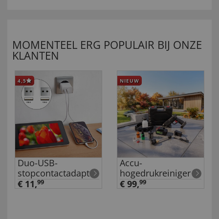
MOMENTEEL ERG POPULAIR BIJ ONZE
KLANTEN
4,5
NIEUW
Duo-USB-
Accu-
stopcontactadapter
hogedrukreiniger
€ 11,
99
€ 99,
99