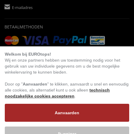
E-mailadres
BETAALMETHODEN
Vooruitbetaling
Factuur
Automatische afschrijving
Welkom bij EUROtops!
Wij en onze partners hebben uw toestemming nodig voor het
gebruik van uw individuele gegevens om u de best mogelijke
winkelervaring te kunnen bieden.
BEZOEK ONS
Door op "
Aanvaarden
" te klikken, aanvaardt u snel en eenvoudig
alle cookies, als alternatief kunt u ook alleen
technisch
noodzakelijke cookies accepteren
.
Aanvaarden
Ik weiger