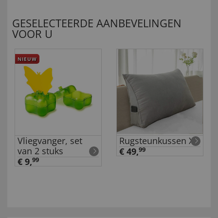
GESELECTEERDE AANBEVELINGEN
VOOR U
NIEUW
Vliegvanger, set
Rugsteunkussen XL
van 2 stuks
€ 49,
99
€ 9,
99