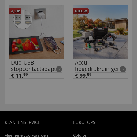
4,5
NIEUW
Duo-USB-
Accu-
stopcontactadapter
hogedrukreiniger
€ 11,
99
€ 99,
99
KLANTENSERVICE
EUROTOPS
Algemene voorwaarden
Colofon