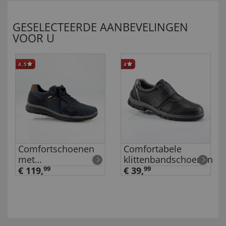
GESELECTEERDE AANBEVELINGEN
VOOR U
4,5
4
Comfortschoenen
Comfortabele
met
klittenbandschoenen
klimaatmembraan
€ 119,
99
€ 39,
99