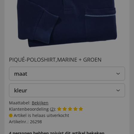
PIQUÉ-POLOSHIRT,MARINE + GROEN
maat
kleur
Maattabel:
Bekijken
Klantenbeoordeling (
2
):
Artikel is helaas uitverkocht
Artikelnr.:
26298
4 personen hebben zojuist dit artikel bekeken.