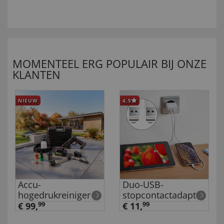
MOMENTEEL ERG POPULAIR BIJ ONZE
KLANTEN
NIEUW
4,5
Accu-
Duo-USB-
hogedrukreiniger
stopcontactadapter
€ 99,
99
€ 11,
99