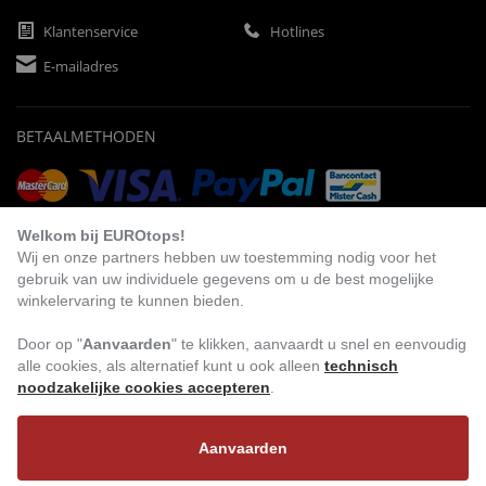
Klantenservice
Hotlines
E-mailadres
BETAALMETHODEN
Vooruitbetaling
Factuur
Automatische afschrijving
Welkom bij EUROtops!
Wij en onze partners hebben uw toestemming nodig voor het
gebruik van uw individuele gegevens om u de best mogelijke
winkelervaring te kunnen bieden.
BEZOEK ONS
Door op "
Aanvaarden
" te klikken, aanvaardt u snel en eenvoudig
alle cookies, als alternatief kunt u ook alleen
technisch
noodzakelijke cookies accepteren
.
Aanvaarden