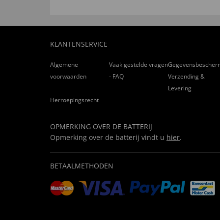
“Man muss diese Creme wohl länger anwenden, u
nuttig (
0
)
niet nuttig (
1
)
KLANTENSERVICE
28.11.2016
Algemene
Vaak gestelde vragen
Gegevensbescher
“Gute Creme”
voorwaarden
- FAQ
Verzending &
Levering
nuttig (
1
)
niet nuttig (
0
)
Herroepingsrecht
23.09.2015
OPMERKING OVER DE BATTERIJ
Opmerking over de batterij vindt u
hier
.
“pflegt die Haut gut”
nuttig (
1
)
niet nuttig (
7
)
BETAALMETHODEN