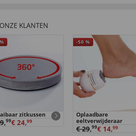
 ONZE KLANTEN
%
-50
%
ircissent assez rapidement
aibaar zitkussen
Oplaadbare
eeltverwijderaar
99
29
,
€ 24,
99
99
€ 29
,
€ 14,
99