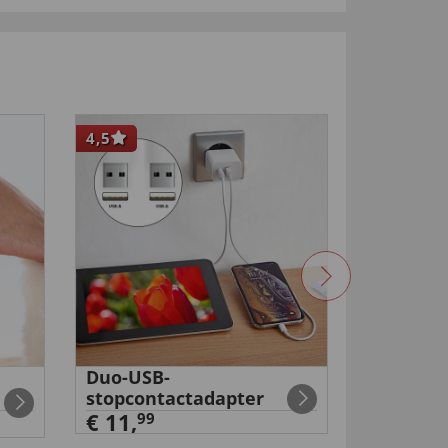
4,5
Duo-USB-
Rugsteu
stopcontactadapter
€ 49,
99
€ 11,
99