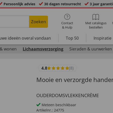
Persoonlijk advies
30 dagen retourrecht
3 jaar garant
Zoeken
Contact
Met catalogus
& Hulp
bestellen
uwe ideeën overal vandaan
Top 50
Inspiratie
 & wonen
Lichaamsverzorging
Sieraden & uurwerken
4.8
(8)
Mooie en verzorgde hande
OUDERDOMSVLEKKENCRÈME
Meteen beschikbaar
Artikelnr.:
24775