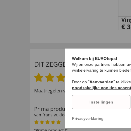
Vin
€ 3
Welkom bij EUROtops!
DIT ZEGGEN ONZE KLANTEN
Wij en onze partners hebben uw
winkelervaring te kunnen biede
4.8 van 5 sterren
Door op "
Aanvaarden
" te klik
noodzakelijke cookies accep
Maatregelen voor het verifiëren van beoord
Instellingen
Prima product !
van
frans w
. door
06.07.2024
Privacyverklaring
“Prima product !”