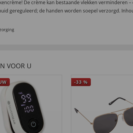
encrème! De crème kan bestaande vlekken verminderen – 
 huid gereguleerd; de handen worden soepel verzorgd. Inhou
zorging
EN VOOR U
EUW
-33
%