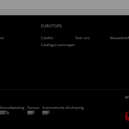
m einen Erfolg zu sehen.”
EUROTOPS
ming
Colofon
Over ons
Nieuwsbrie
Catalogus aanvragen
W
Vooruitbetaling
Factuur
Automatische afschrijving