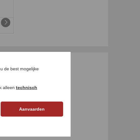
GEN
u de best mogelijke
ok alleen
technisch
Aanvaarden