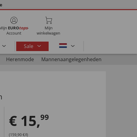
ie
Mijn
EURO
tops
-
Mijn
Account
winkelwagen
Sale
Herenmode
Mannenaangelegenheden
n
€
15
,
99
(159,90 €/l)