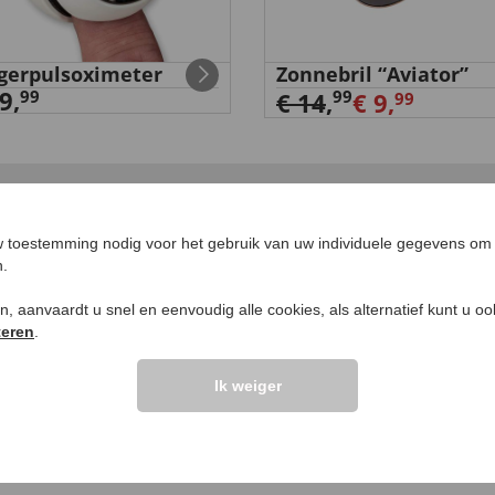
gerpulsoximeter
Zonnebril “Aviator”
9,
99
99
€ 14
,
€ 9,
99
UW PRODUCTVRA
 toestemming nodig voor het gebruik van uw individuele gegevens om 
n.
Vraag stellen
ken, aanvaardt u snel en eenvoudig alle cookies, als alternatief kunt u o
teren
.
elingen >>
Ik weiger