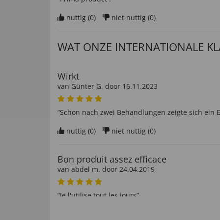
nuttig (
0
)
niet nuttig (
0
)
WAT ONZE INTERNATIONALE K
Wirkt
van
Günter G
. door
16.11.2023
“Schon nach zwei Behandlungen zeigte sich ein Er
nuttig (
0
)
niet nuttig (
0
)
Bon produit assez efficace
van
abdel m
. door
24.04.2019
“Je l'utilise tout les jours”
nuttig (
0
)
niet nuttig (
0
)