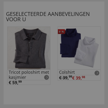
GESELECTEERDE AANBEVELINGEN
VOOR U
0
%
Tricot poloshirt met
Colshirt
kasjmier
99
€ 39
,
€ 39,
98
€ 59,
99