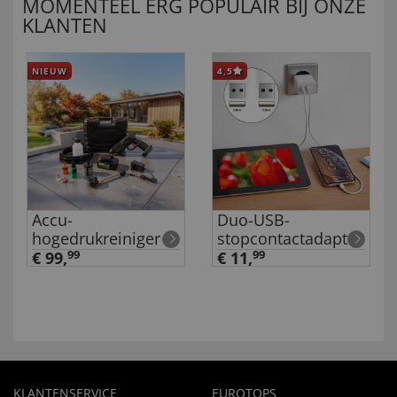
MOMENTEEL ERG POPULAIR BIJ ONZE
KLANTEN
NIEUW
4,5
Accu-
Duo-USB-
hogedrukreiniger
stopcontactadapter
€ 99,
99
€ 11,
99
KLANTENSERVICE
EUROTOPS