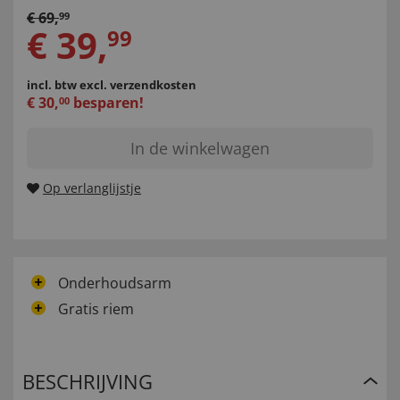
€
69
,
99
€
39
,
99
incl. btw
excl. verzendkosten
€
30
,
besparen!
00
In de winkelwagen
Op verlanglijstje
Onderhoudsarm
Gratis riem
BESCHRIJVING