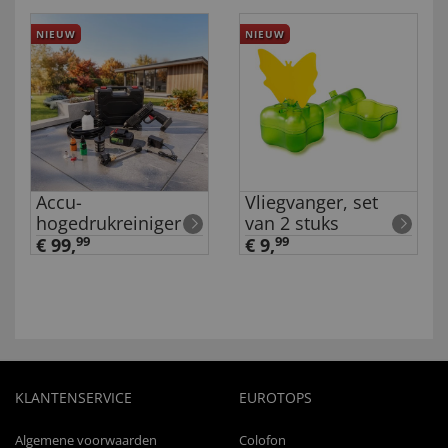
NIEUW
NIEUW
Accu-
Vliegvanger, set
hogedrukreiniger
van 2 stuks
€ 99,
99
€ 9,
99
KLANTENSERVICE
EUROTOPS
Algemene voorwaarden
Colofon