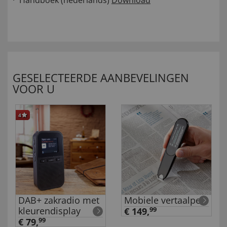
Handboek (nederlands)
Download
GESELECTEERDE AANBEVELINGEN
VOOR U
4
DAB+ zakradio met
Mobiele vertaalpen
g
kleurendisplay
€ 149,
99
€ 79,
99