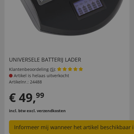
UNIVERSELE BATTERIJ LADER
Klantenbeoordeling (
5
):
Artikel is helaas uitverkocht
Artikelnr.:
24488
€
49
,
99
incl. btw
excl. verzendkosten
Informeer mij wanneer het artikel beschikbaar i