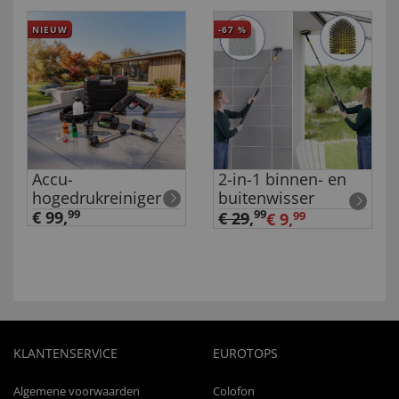
NIEUW
-67
%
Accu-
2-in-1 binnen- en
hogedrukreiniger
buitenwisser
€ 99,
99
99
€ 29
,
€ 9,
99
KLANTENSERVICE
EUROTOPS
Algemene voorwaarden
Colofon