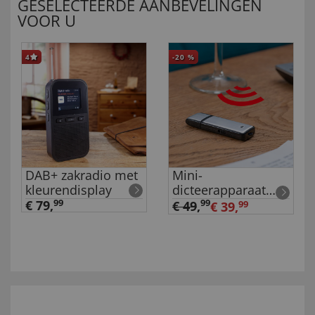
GESELECTEERDE AANBEVELINGEN
VOOR U
4
-20
%
DAB+ zakradio met
Mini-
kleurendisplay
dicteerapparaat
met usb
€ 79,
99
99
€ 49
,
€ 39,
99