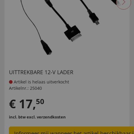
UITTREKBARE 12-V LADER
Artikel is helaas uitverkocht
Artikelnr.:
25040
€
17
,
50
incl. btw
excl. verzendkosten
Informeer mij wanneer het artikel beschikbaar i