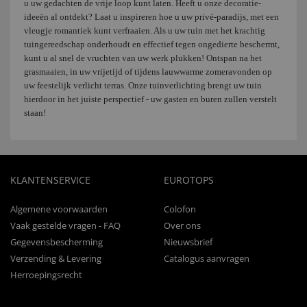
u uw gedachten de vrije loop kunt laten. Heeft u onze decoratie-
ideeën al ontdekt? Laat u inspireren hoe u uw privé-paradijs, met een
vleugje romantiek kunt verfraaien. Als u uw tuin met het krachtig
tuingereedschap onderhoudt en effectief tegen ongedierte beschermt,
kunt u al snel de vruchten van uw werk plukken! Ontspan na het
grasmaaien, in uw vrijetijd of tijdens lauwwarme zomeravonden op
uw feestelijk verlicht terras. Onze tuinverlichting brengt uw tuin
hierdoor in het juiste perspectief - uw gasten en buren zullen verstelt
staan!
KLANTENSERVICE
EUROTOPS
Algemene voorwaarden
Colofon
Vaak gestelde vragen - FAQ
Over ons
Gegevensbescherming
Nieuwsbrief
Verzending & Levering
Catalogus aanvragen
Herroepingsrecht