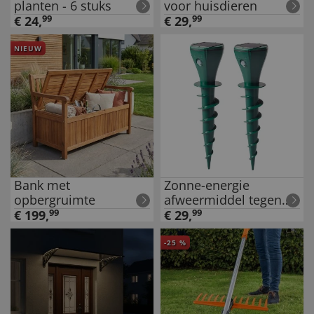
planten - 6 stuks
voor huisdieren
€
24
,
99
€
29
,
99
NIEUW
Bank met
Zonne-energie
opbergruimte
afweermiddel tegen
woelmuizen
€
199
,
99
€
29
,
99
-
25
%