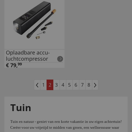
Oplaadbare accu-
luchtcompressor
€
79
,
99
1
2
3
4
5
6
7
8
Tuin
Tuin en natuur - geniet van een korte vakantie in uw eigen achtertuin!
Creëer voor uw vrijetijd te midden van groen, een wellnessoase waar