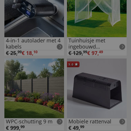
4-in-1 autolader met 4
Tuinhuisje met
kabels
ingebouwd
muskietennet
€
25
,
99
€
18
,
10
€
129
,
99
€
97
,
49
5.0
WPC-schutting 9 m
Mobiele rattenval
€
999
,
99
€
49
,
99