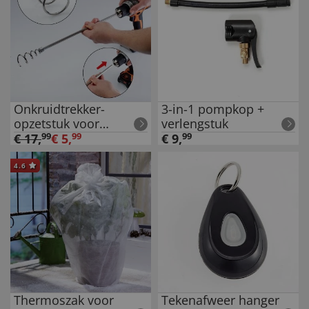
Onkruidtrekker-
3-in-1 pompkop +
opzetstuk voor
verlengstuk
boormachine
€
17
,
99
€
5
,
99
€
9
,
99
4.6
Thermoszak voor
Tekenafweer hanger