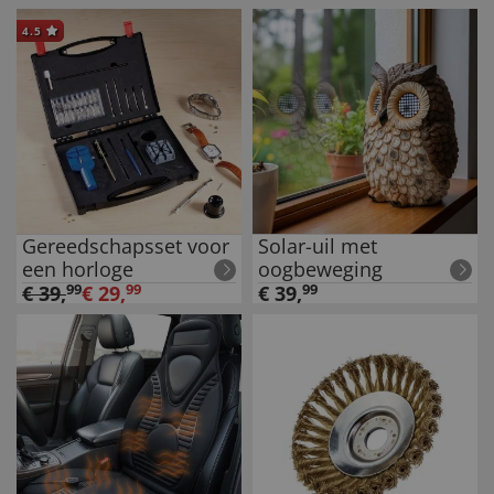
4.5
Gereedschapsset voor
Solar-uil met
een horloge
oogbeweging
€
39
,
99
€
29
,
99
€
39
,
99