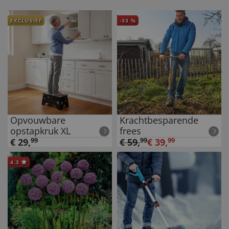
EXCLUSIEF
-
33
%
Opvouwbare
Krachtbesparende
opstapkruk XL
frees
€
29
,
99
€
59
,
99
€
39
,
99
4.3