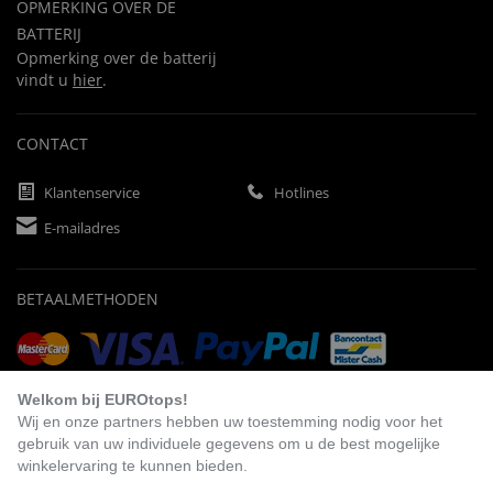
OPMERKING OVER DE
BATTERIJ
Opmerking over de batterij
vindt u
hier
.
CONTACT
Klantenservice
Hotlines
E-mailadres
BETAALMETHODEN
Vooruitbetaling
Factuur
Automatische afschrijving
Welkom bij EUROtops!
Wij en onze partners hebben uw toestemming nodig voor het
gebruik van uw individuele gegevens om u de best mogelijke
winkelervaring te kunnen bieden.
BEZOEK ONS