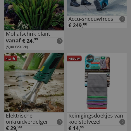
Accu-sneeuwfrees
€
249
,
00
Mol afschrik plant
99
vanaf
€
24
,
(5,00 €/Stück)
4.2
NIEUW
Elektrische
Reinigingsdoekjes van
onkruidverdelger
koolstofvezel
€
29
,
99
€
14
,
99