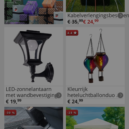
Kabelverlengingsbesche
€
35
,
99
€
24
,
99
4.4
LED-zonnelantaarn
Kleurrijk
met wandbevestiging
heteluchtballonduo op
zonne-energie
€
19
,
99
€
24
,
99
-
30
%
-
25
%