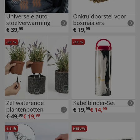
Universele auto-
Onkruidborstel voor
stoelverwarming
bosmaaiers
€
39
,
99
€
19
,
99
-
60
%
-
25
%
Zelfwaterende
Kabelbinder-Set
plantenpotten
€
19
,
99
€
14
,
99
€
49
,
99
€
19
,
99
4.3
NIEUW