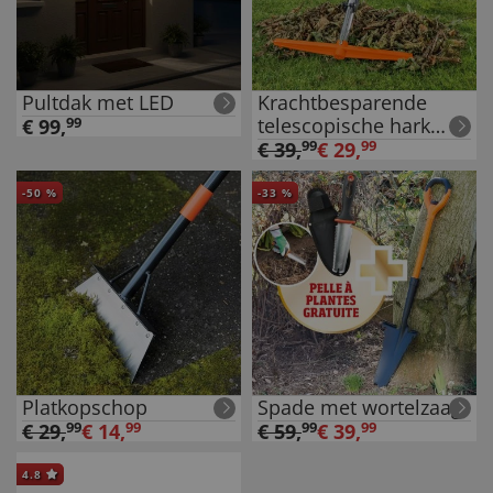
Pultdak met LED
Krachtbesparende
telescopische hark
€
99
,
99
met grijper
€
39
,
99
€
29
,
99
-
50
%
-
33
%
Platkopschop
Spade met wortelzaag
€
29
,
99
€
14
,
99
€
59
,
99
€
39
,
99
4.8