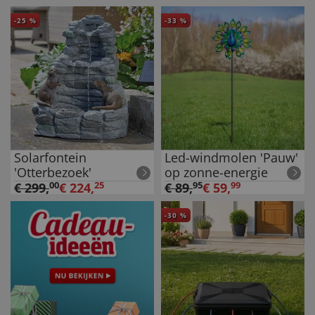
-
25
%
-
33
%
Solarfontein
Led-windmolen 'Pauw'
'Otterbezoek'
op zonne-energie
€
299
,
00
€
224
,
25
€
89
,
95
€
59
,
99
-
30
%