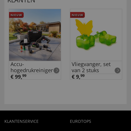
NIEUW
NIEUW
Accu-
Vliegvanger, set
hogedrukreiniger
van 2 stuks
€ 99,
99
€ 9,
99
KLANTENSERVICE
EUROTOPS