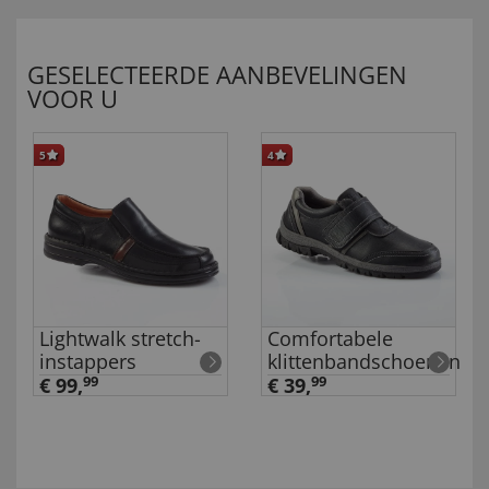
GESELECTEERDE AANBEVELINGEN
VOOR U
5
4
Lightwalk stretch-
Comfortabele
instappers
klittenbandschoenen
€ 99,
99
€ 39,
99