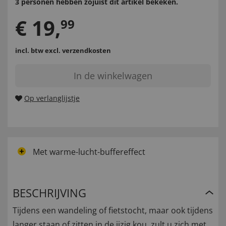
3 personen hebben zojuist dit artikel bekeken.
€
19
,
99
incl. btw
excl. verzendkosten
In de winkelwagen
Op verlanglijstje
Met warme-lucht-buffereffect
BESCHRIJVING
Tijdens een wandeling of fietstocht, maar ook tijdens
langer staan of zitten in de ijzig kou, zult u zich met