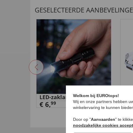
GESELECTEERDE AANBEVELING
Welkom bij EUROtops!
stas
LED-zaklamp
Por
Wij en onze partners hebben uw
€ 6,
€ 9
99
winkelervaring te kunnen biede
Door op "
Aanvaarden
" te klik
noodzakelijke cookies accep