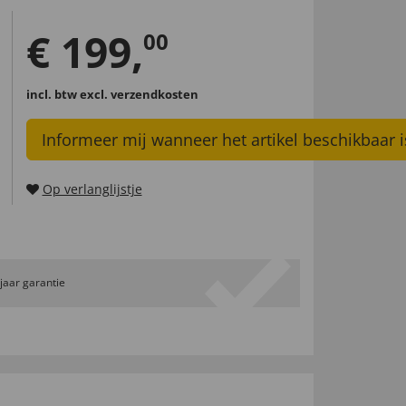
€
199
,
00
incl. btw
excl. verzendkosten
Informeer mij wanneer het artikel beschikbaar i
Op verlanglijstje
 jaar garantie