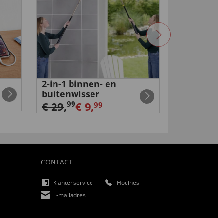
2-in-1 binnen- en
Oplaadb
buitenwisser
eeltverw
99
99
€ 29
,
€ 9,
€ 29
,
99
CONTACT
f
Klantenservice
Hotlines
E-mailadres