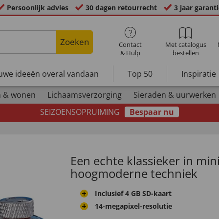
Persoonlijk advies
30 dagen retourrecht
3 jaar garant
Zoeken
Contact
Met catalogus
& Hulp
bestellen
uwe ideeën overal vandaan
Top 50
Inspiratie
n & wonen
Lichaamsverzorging
Sieraden & uurwerken
SEIZOENSOPRUIMING
Bespaar nu
Een echte klassieker in mi
hoogmoderne techniek
Inclusief 4 GB SD-kaart
14-megapixel-resolutie