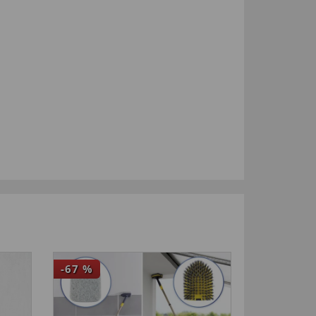
-67
%
-50
%