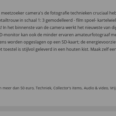
 dat meetzoeker camera's de fotografie technieken cruciaa
tailtrouw in schaal 1: 3 gemodelleerd - film spoel- kartelw
lijk! In het binnenste van de camera werkt het nieuwste van 
LCD-monitor kan ook de minder ervaren amateurfotograaf m
ns worden opgeslagen op een SD-kaart; de energievoorzien
Het toestel is stijlvol geleverd in een houten kist. Maak zelf ee
n meer dan 50 euro
,
Techniek
,
Collector's items
,
Audio & video
,
Vrij