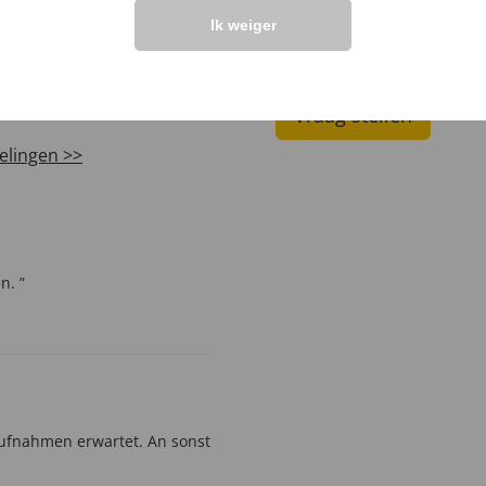
Ik weiger
LANTEN ZEGGEN
UW PRODUCTVRA
Vraag stellen
elingen >>
n. ”
Aufnahmen erwartet. An sonst