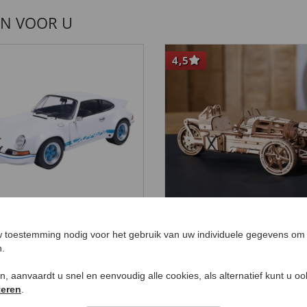
EN VOOR U
4,5
sche 911 RSR
Houten model driewi
 toestemming nodig voor het gebruik van uw individuele gegevens om 
9,
€ 59,
99
99
n.
ken, aanvaardt u snel en eenvoudig alle cookies, als alternatief kunt u o
teren
.