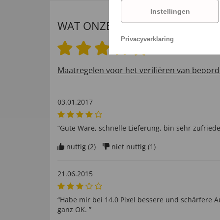
Instellingen
WAT ONZE INTERNATIONALE K
Privacyverklaring
4.0 van 5 sterren
Maatregelen voor het verifiëren van beoord
03.01.2017
“Gute Ware, schnelle Lieferung, bin sehr zufriede
nuttig (
2
)
niet nuttig (
1
)
21.06.2015
“Habe mir bei 14.0 Pixel bessere und schärfere 
ganz OK. ”