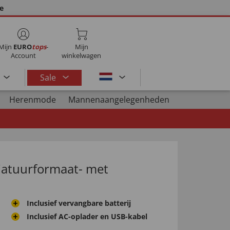
ie
Mijn
EURO
tops
-
Mijn
Account
winkelwagen
Sale
Herenmode
Mannenaangelegenheden
niatuurformaat- met
Inclusief vervangbare batterij
Inclusief AC-oplader en USB-kabel