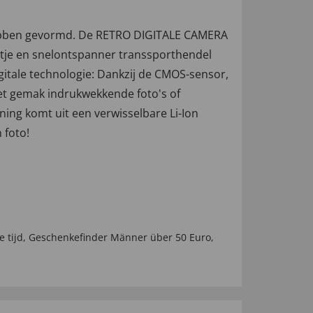
l hebben gevormd. De RETRO DIGITALE CAMERA
ieltje en snelontspanner transsporthendel
digitale technologie: Dankzij de CMOS-sensor,
et gemak indrukwekkende foto's of
ing komt uit een verwisselbare Li-Ion
n foto!
e tijd
,
Geschenkefinder Männer über 50 Euro
,