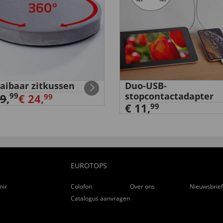
aibaar zitkussen
Duo-USB-
stopcontactadapter
99
29
,
€ 24,
99
€ 11,
99
EUROTOPS
ming
Colofon
Over ons
Nieuwsbrie
Catalogus aanvragen