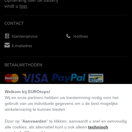
Opmerking over de batterij
vindt u
hier
.
CONTACT
Klantenservice
Hotlines
E-mailadres
BETAALMETHODEN
Vooruitbetaling
Factuur
Automatische afschrijving
Welkom bij EUROtops!
Wij en onze partners hebben uw toestemming nodig voor het
gebruik van uw individuele gegevens om u de best mogelijke
winkelervaring te kunnen bieden.
BEZOEK ONS
Door op "
Aanvaarden
" te klikken, aanvaardt u snel en eenvoudig
alle cookies, als alternatief kunt u ook alleen
technisch