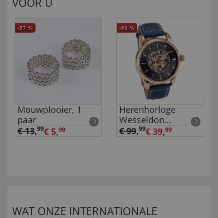
VOOR U
-57
%
-60
%
Mouwplooier, 1
Herenhorloge
paar
Wesseldon
'Squelette
99
99
€ 13
,
€ 99
,
€ 5,
99
€ 39,
99
Automatic'
WAT ONZE INTERNATIONALE