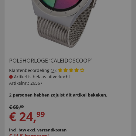
POLSHORLOGE ‘CALEIDOSCOOP’
Klantenbeoordeling (
7
):
Artikel is helaas uitverkocht
Artikelnr.:
26567
2 personen hebben zojuist dit artikel bekeken.
€
69
,
00
€
24
,
99
incl. btw
excl. verzendkosten
01