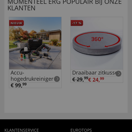
MOMENTEEL ERG POPULAIR BIJ ONZE
KLANTEN
NIEUW
-17
%
Accu-
Draaibaar zitkussen
hogedrukreiniger
99
€ 29
,
€ 24,
99
€ 99,
99
KLANTENSERVICE
EUROTOPS