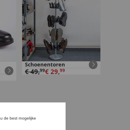
Schoenentoren
€
49
,
€
29
,
99
99
u de best mogelijke