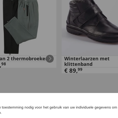
van 2 thermobroeken
Winterlaarzen met
,
klittenband
98
€
89
,
99
 toestemming nodig voor het gebruik van uw individuele gegevens om 
n.