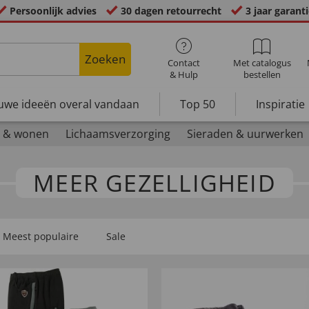
Persoonlijk advies
30 dagen retourrecht
3 jaar garant
Zoeken
Contact
Met catalogus
& Hulp
bestellen
uwe ideeën overal vandaan
Top 50
Inspiratie
 & wonen
Lichaamsverzorging
Sieraden & uurwerken
MEER GEZELLIGHEID
Meest populaire
Sale