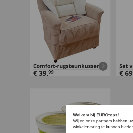
Comfort-rugsteunkussen
Set 
€
39
,
€
69
99
Welkom bij EUROtops!
Wij en onze partners hebben uw
winkelervaring te kunnen biede