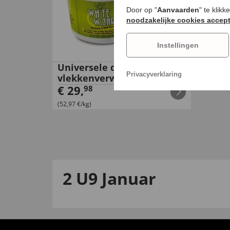
Door op "
Aanvaarden
" te klik
noodzakelijke cookies accep
Instellingen
Universele droge
Privacyverklaring
vlekkenverwijderaar
€
29
,
98
(52,97 €/kg)
2 U9 Januar