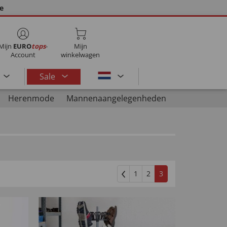
ie
Mijn
EURO
tops
-
Mijn
Account
winkelwagen
Sale
Herenmode
Mannenaangelegenheden
1
2
3