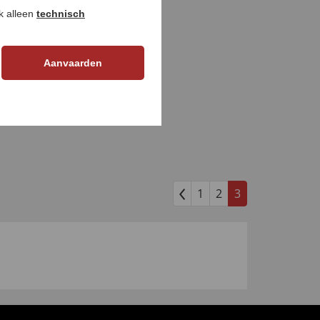
ok alleen
technisch
Aanvaarden
1
2
3