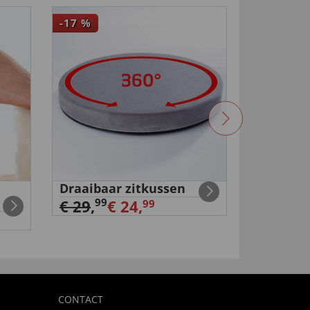
-17
%
4,5
Draaibaar zitkussen
Duo-USB
stopcon
99
€ 29
,
€ 24,
99
€ 11,
99
CONTACT