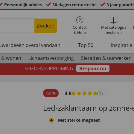
Persoonlijk advies
30 dagen retourrecht
3 jaar garant
Zoeken
Contact
Met catalogus
& Hulp
bestellen
uwe ideeën overal vandaan
Top 50
Inspiratie
 & wonen
Lichaamsverzorging
Sieraden & uurwerken
SEIZOENSOPRUIMING
Bespaar nu
4.8
(5)
-
50
%
Led-zaklantaarn op zonne-
Met sterke magneet