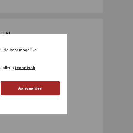
GEN
u de best mogelijke
ok alleen
technisch
Aanvaarden