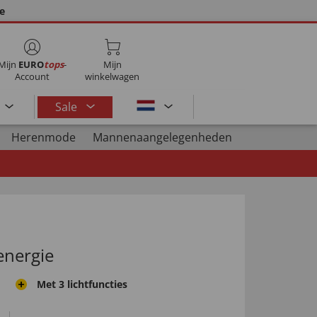
ie
Mijn
EURO
tops
-
Mijn
Account
winkelwagen
Sale
Herenmode
Mannenaangelegenheden
energie
Met 3 lichtfuncties