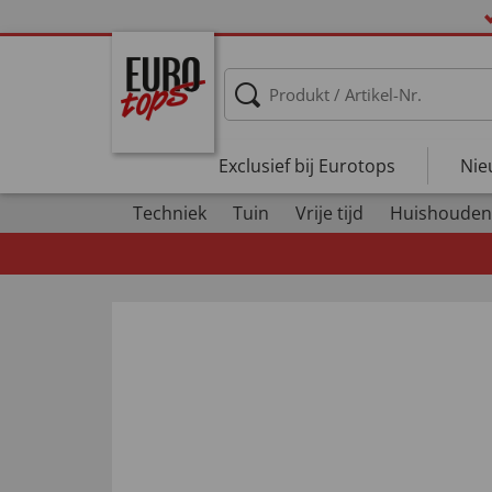
Exclusief bij Eurotops
Nie
Techniek
Tuin
Vrije tijd
Huishouden