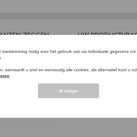
LANTEN ZEGGEN
UW PRODUCTVRA
Vraag stellen
 toestemming nodig voor het gebruik van uw individuele gegevens om 
n.
elingen >>
ken, aanvaardt u snel en eenvoudig alle cookies, als alternatief kunt u o
teren
.
Ik weiger
nklicht ist als
”