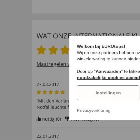
WAT ONZE INTERNATIONALE K
Welkom bij EUROtops!
4.8 van 5 sterren
Wij en onze partners hebben uw
winkelervaring te kunnen biede
Maatregelen voor het verifiëren van beoord
Door op "
Aanvaarden
" te klik
noodzakelijke cookies accep
27.03.2017
Instellingen
“Mit den Varianten weißes Dauerlicht und rotes Bli
Notfallleuchte für ein Fahrzeug bestens geeignet
Privacyverklaring
nuttig (
0
)
niet nuttig (
0
)
22.01.2017