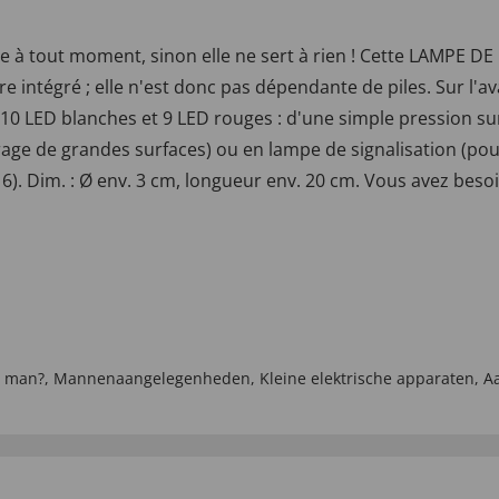
e à tout moment, sinon elle ne sert à rien ! Cette LAMPE D
e intégré ; elle n'est donc pas dépendante de piles. Sur l'a
t 10 LED blanches et 9 LED rouges : d'une simple pression s
rage de grandes surfaces) ou en lampe de signalisation (po
X 6). Dim. : Ø env. 3 cm, longueur env. 20 cm. Vous avez bes
n man?
,
Mannenaangelegenheden
,
Kleine elektrische apparaten
,
A