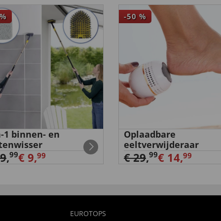
%
-50
%
n-1 binnen- en
Oplaadbare
tenwisser
eeltverwijderaar
99
99
29
,
€ 9,
€ 29
,
€ 14,
99
99
EUROTOPS