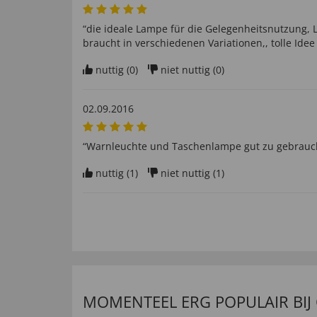
“die ideale Lampe für die Gelegenheitsnutzung,
braucht in verschiedenen Variationen,, tolle Idee
nuttig (
0
)
niet nuttig (
0
)
02.09.2016
“Warnleuchte und Taschenlampe gut zu gebrauc
nuttig (
1
)
niet nuttig (
1
)
25.08.2016
“Nicht überragend aber in Ordnung”
nuttig (
0
)
niet nuttig (
0
)
MOMENTEEL ERG POPULAIR BIJ
26.11.2015