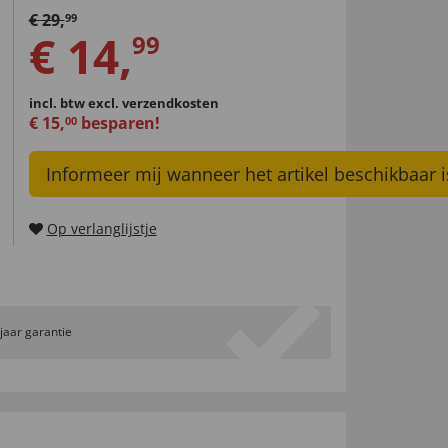
€
29
,
99
€
14
,
99
incl. btw
excl. verzendkosten
€
15
,
besparen!
00
Informeer mij wanneer het artikel beschikbaar i
Op verlanglijstje
 jaar garantie