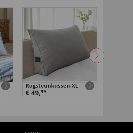
Rugsteunkussen XL
Accu-tur
€ 49,
€ 49,
99
99