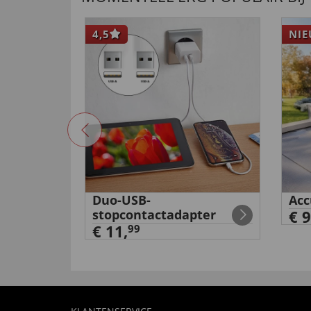
4,5
NI
ammotief
Duo-USB-
Acc
stopcontactadapter
€ 9
€ 11,
99