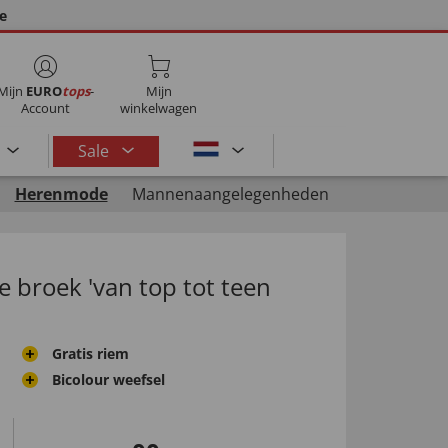
ie
Mijn
EURO
tops
-
Mijn
Account
winkelwagen
Sale
Herenmode
Mannenaangelegenheden
e broek 'van top tot teen
Gratis riem
Bicolour weefsel