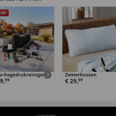
EUW
u-hogedrukreiniger
Zomerkussen
9,
€ 29,
99
99