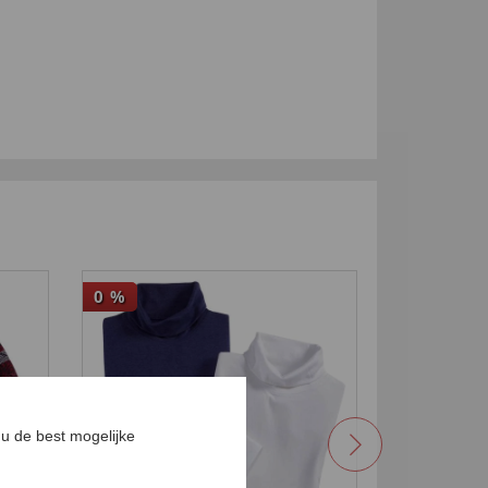
0
%
-29
%
u de best mogelijke