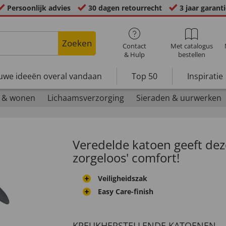
Persoonlijk advies
30 dagen retourrecht
3 jaar garant
Zoeken
Contact
Met catalogus
& Hulp
bestellen
uwe ideeën overal vandaan
Top 50
Inspiratie
 & wonen
Lichaamsverzorging
Sieraden & uurwerken
Veredelde katoen geeft dez
zorgeloos' comfort!
Veiligheidszak
Easy Care-finish
KREUKHERSTELLENDE KATOENEN