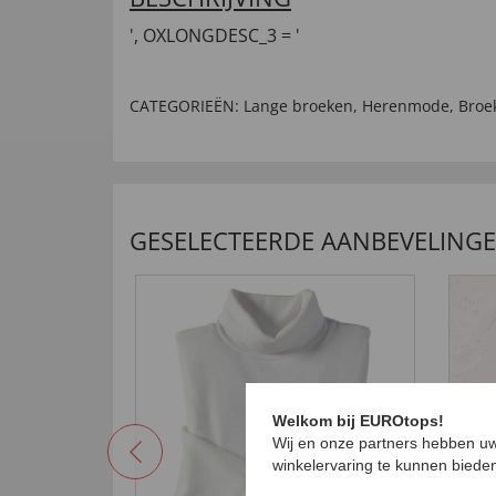
', OXLONGDESC_3 = '
CATEGORIEËN:
Lange broeken
,
Herenmode
,
Broe
GESELECTEERDE AANBEVELING
Welkom bij EUROtops!
Wij en onze partners hebben uw
winkelervaring te kunnen biede