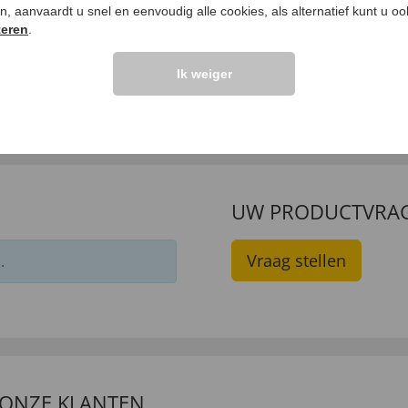
ken, aanvaardt u snel en eenvoudig alle cookies, als alternatief kunt u o
teren
.
cot poloshirt met
Chenille-vest
jmier
€ 49,
Ik weiger
99
9,
99
UW PRODUCTVRA
Vraag stellen
.
 ONZE KLANTEN