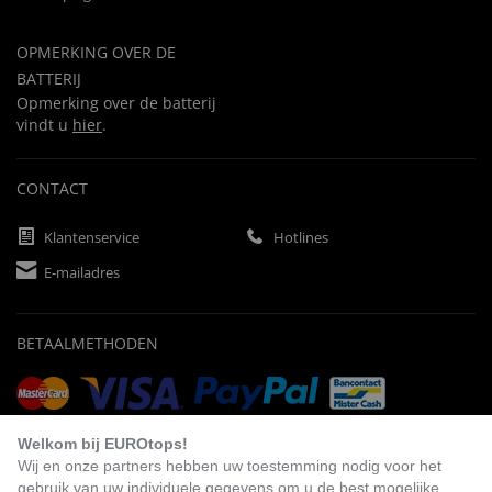
OPMERKING OVER DE
BATTERIJ
Opmerking over de batterij
vindt u
hier
.
CONTACT
Klantenservice
Hotlines
E-mailadres
BETAALMETHODEN
Vooruitbetaling
Factuur
Automatische afschrijving
Welkom bij EUROtops!
Wij en onze partners hebben uw toestemming nodig voor het
gebruik van uw individuele gegevens om u de best mogelijke