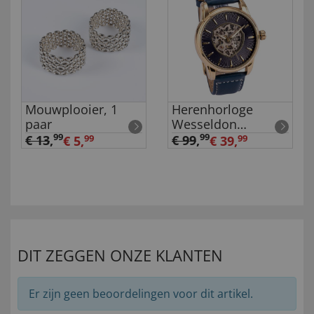
Mouwplooier, 1
Herenhorloge
paar
Wesseldon
'Squelette
99
99
€ 13
,
€ 99
,
€ 5,
99
€ 39,
99
Automatic'
DIT ZEGGEN ONZE KLANTEN
Er zijn geen beoordelingen voor dit artikel.