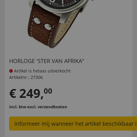
HORLOGE 'STER VAN AFRIKA"
Artikel is helaas uitverkocht
Artikelnr.:
27306
€
249
,
00
incl. btw
excl. verzendkosten
Informeer mij wanneer het artikel beschikbaar i