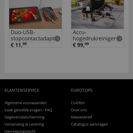
Duo-USB-
Accu-
stopcontactadapter
hogedrukreiniger
€ 11,
99
€ 99,
99
KLANTENSERVICE
EUROTOPS
Algemene voorwaarden
Colofon
Vaak gestelde vragen - FAQ
Over ons
Gegevensbescherming
Nieuwsbrief
Verzending & Levering
Catalogus aanvragen
Herroepingsrecht