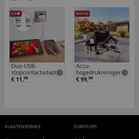
4,5
NIEUW
Duo-USB-
Accu-
stopcontactadapter
hogedrukreiniger
€ 11,
99
€ 99,
99
KLANTENSERVICE
EUROTOPS