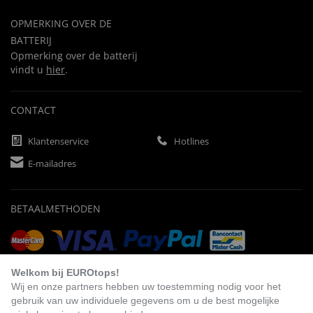
OPMERKING OVER DE
BATTERIJ
Opmerking over de batterij
vindt u
hier
.
CONTACT
Klantenservice
Hotlines
E-mailadres
BETAALMETHODEN
Vooruitbetaling
Factuur
Automatische afschrijving
Welkom bij EUROtops!
Wij en onze partners hebben uw toestemming nodig voor het
gebruik van uw individuele gegevens om u de best mogelijke