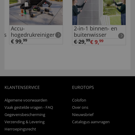
Accu-
2-in-1 binnen- en
ers
hogedrukreiniger
buitenwisser
€ 99,
99
99
€ 29
,
€ 9,
99
KLANTENSERVICE
EUROTOPS
Algemene voorwaarden
Colofon
Vaak gestelde vragen - FAQ
Over ons
Gegevensbescherming
Nieuwsbrief
Verzending & Levering
Catalogus aanvragen
Herroepingsrecht