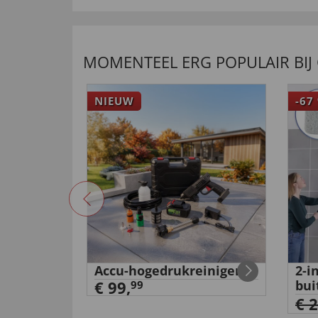
“Eine gute Qualität. Bin sehr zufrieden mit dem 
nuttig (
0
)
niet nuttig (
0
)
MOMENTEEL ERG POPULAIR BIJ
01.12.2014
NIEUW
-67
“Zum Eigenbedarf und als Geschenk”
nuttig (
0
)
niet nuttig (
0
)
Accu-hogedrukreiniger
2-i
aaiers
€ 99,
bui
99
€ 