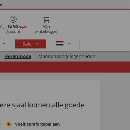
ie
Mijn
EURO
tops
-
Mijn
Account
winkelwagen
Sale
Herenmode
Mannenaangelegenheden
deze sjaal komen alle goede
s
Voelt comfortabel aan