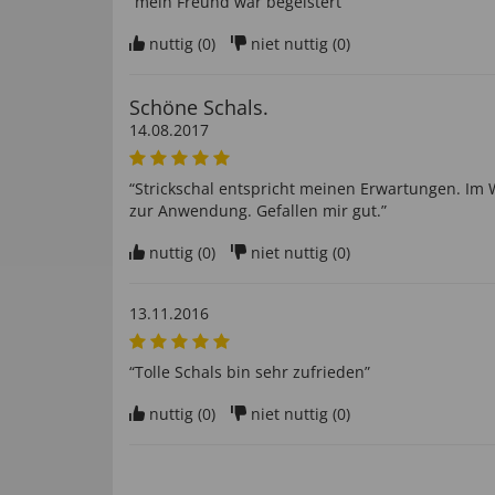
“mein Freund war begeistert”
nuttig (
0
)
niet nuttig (
0
)
Schöne Schals.
14.08.2017
“Strickschal entspricht meinen Erwartungen. Im
zur Anwendung. Gefallen mir gut.”
nuttig (
0
)
niet nuttig (
0
)
13.11.2016
“Tolle Schals bin sehr zufrieden”
nuttig (
0
)
niet nuttig (
0
)
06.12.2014