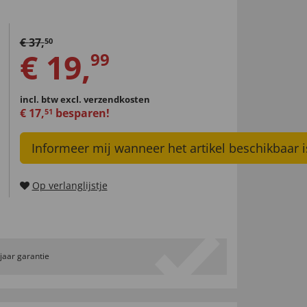
€
37
,
50
€
19
,
99
incl. btw
excl. verzendkosten
€
17
,
besparen!
51
Informeer mij wanneer het artikel beschikbaar i
Op verlanglijstje
 jaar garantie