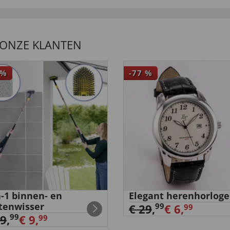
Produkt”
 ONZE KLANTEN
%
-77
%
n-1 binnen- en
Elegant herenhorloge
tenwisser
99
€ 29
,
€ 6,
99
99
29
,
€ 9,
99