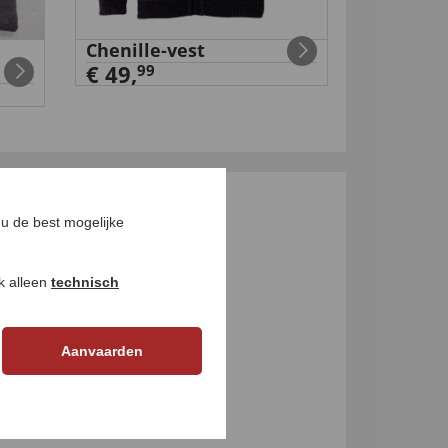
Chenille-vest
Stretch-
€ 49,
€ 19,
99
99
GEN
u de best mogelijke
ok alleen
technisch
Aanvaarden