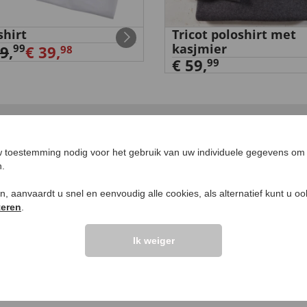
shirt
Tricot poloshirt met
kasjmier
99
39
,
€ 39,
98
€ 59,
99
LANTEN ZEGGEN
UW PRODUCTVRA
 toestemming nodig voor het gebruik van uw individuele gegevens om 
n.
Vraag stellen
ken, aanvaardt u snel en eenvoudig alle cookies, als alternatief kunt u o
teren
.
elingen >>
Ik weiger