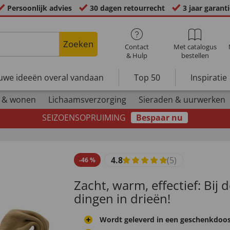
Persoonlijk advies
30 dagen retourrecht
3 jaar garant
Zoeken
Contact
Met catalogus
& Hulp
bestellen
uwe ideeën overal vandaan
Top 50
Inspiratie
 & wonen
Lichaamsverzorging
Sieraden & uurwerken
SEIZOENSOPRUIMING
Bespaar nu
4.8
(5)
-
46
%
Zacht, warm, effectief: Bij 
dingen in drieën!
Wordt geleverd in een geschenkdoo