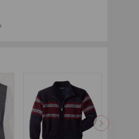
e
4,5