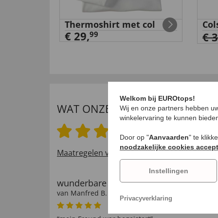
Thermoshirt met col
Col
€ 29,
99
€ 
Welkom bij EUROtops!
WAT ONZE INTERNATIONALE K
Wij en onze partners hebben uw
winkelervaring te kunnen biede
4.8 van 5 sterren
Door op "
Aanvaarden
" te klik
noodzakelijke cookies accep
Maatregelen voor het verifiëren van beoord
Instellingen
wunderbare Schals
van
Manfred B
. door
01.10.2017
Privacyverklaring