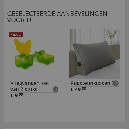
GESELECTEERDE AANBEVELINGEN
VOOR U
NIEUW
Vliegvanger, set
Rugsteunkussen XL
van 2 stuks
€ 49,
99
€ 9,
99