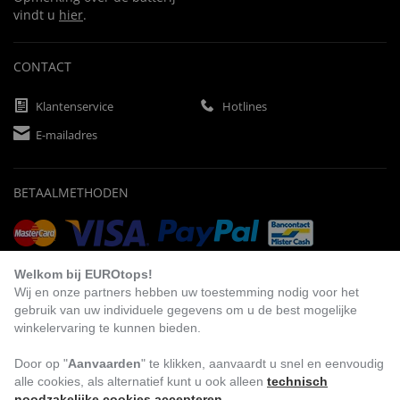
vindt u
hier
.
CONTACT
Klantenservice
Hotlines
E-mailadres
BETAALMETHODEN
Vooruitbetaling
Factuur
Automatische afschrijving
Welkom bij EUROtops!
Wij en onze partners hebben uw toestemming nodig voor het
gebruik van uw individuele gegevens om u de best mogelijke
winkelervaring te kunnen bieden.
BEZOEK ONS
Door op "
Aanvaarden
" te klikken, aanvaardt u snel en eenvoudig
alle cookies, als alternatief kunt u ook alleen
technisch
noodzakelijke cookies accepteren
.