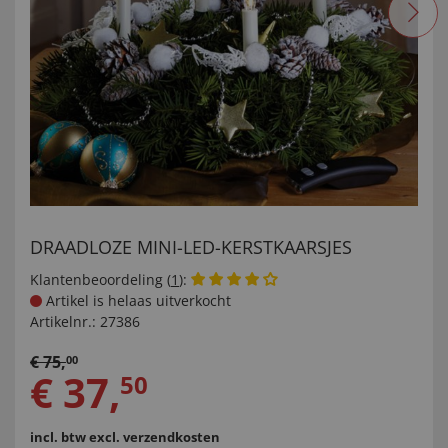
DRAADLOZE MINI-LED-KERSTKAARSJES
Klantenbeoordeling (
1
):
Artikel is helaas uitverkocht
Artikelnr.:
27386
€
75
,
00
€
37
,
50
incl. btw
excl. verzendkosten