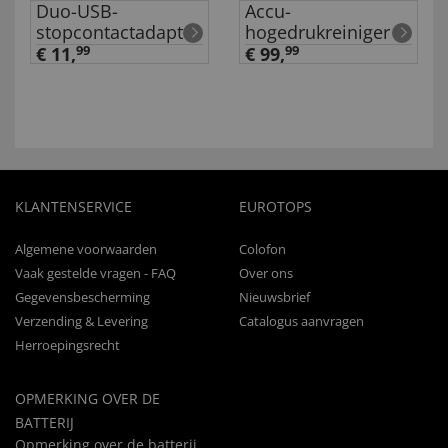
Duo-USB-
Accu-
stopcontactadapter
hogedrukreiniger
€ 11,
99
€ 99,
99
KLANTENSERVICE
EUROTOPS
Algemene voorwaarden
Colofon
Vaak gestelde vragen - FAQ
Over ons
Gegevensbescherming
Nieuwsbrief
Verzending & Levering
Catalogus aanvragen
Herroepingsrecht
OPMERKING OVER DE
BATTERIJ
Opmerking over de batterij