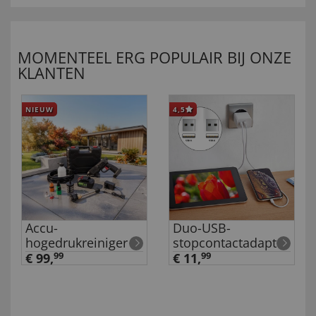
MOMENTEEL ERG POPULAIR BIJ ONZE
KLANTEN
NIEUW
4,5
Accu-
Duo-USB-
hogedrukreiniger
stopcontactadapter
€ 99,
99
€ 11,
99