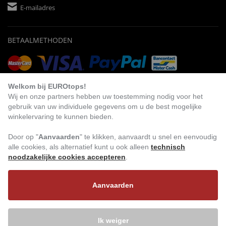
E-mailadres
BETAALMETHODEN
Vooruitbetaling
Factuur
Automatische afschrijving
Welkom bij EUROtops!
Wij en onze partners hebben uw toestemming nodig voor het
gebruik van uw individuele gegevens om u de best mogelijke
winkelervaring te kunnen bieden.
BEZOEK ONS
Door op "
Aanvaarden
" te klikken, aanvaardt u snel en eenvoudig
alle cookies, als alternatief kunt u ook alleen
technisch
noodzakelijke cookies accepteren
.
Aanvaarden
Ik weiger