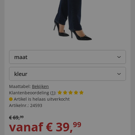
maat
kleur
Maattabel:
Bekijken
Klantenbeoordeling (
1
):
Artikel is helaas uitverkocht
Artikelnr.:
24593
€
69
,
99
vanaf
€
39
,
99