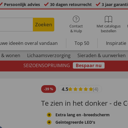
Persoonlijk advies
30 dagen retourrecht
3 jaar garant
Zoeken
Contact
Met catalogus
& Hulp
bestellen
uwe ideeën overal vandaan
Top 50
Inspiratie
 & wonen
Lichaamsverzorging
Sieraden & uurwerken
SEIZOENSOPRUIMING
Bespaar nu
4.5
(4)
-
39
%
Te zien in het donker - de
Extra lang en -breedscherm
Geïntegreerde LED's