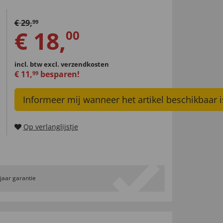
€
29
,
99
€
18
,
00
incl. btw
excl. verzendkosten
€
11
,
besparen!
99
Informeer mij wanneer het artikel beschikbaar i
Op verlanglijstje
 jaar garantie