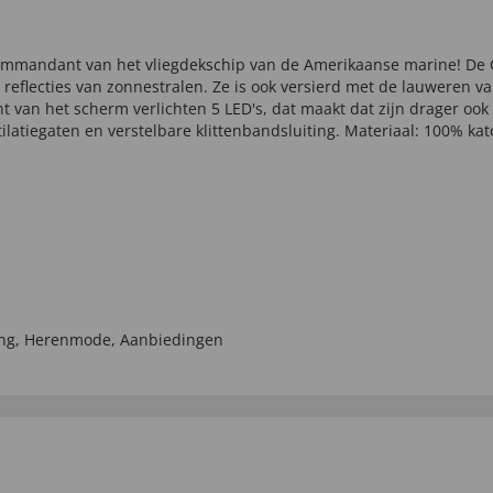
commandant van het vliegdekschip van de Amerikaanse marine! D
eflecties van zonnestralen. Ze is ook versierd met de lauweren v
 van het scherm verlichten 5 LED's, dat maakt dat zijn drager ook 
ntilatiegaten en verstelbare klittenbandsluiting. Materiaal: 100% k
ng
,
Herenmode
,
Aanbiedingen