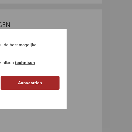
GEN
u de best mogelijke
ok alleen
technisch
Aanvaarden