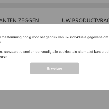
LANTEN ZEGGEN
UW PRODUCTVRA
Vraag stellen
 toestemming nodig voor het gebruik van uw individuele gegevens om 
elingen >>
n.
ken, aanvaardt u snel en eenvoudig alle cookies, als alternatief kunt u o
teren
.
Ik weiger