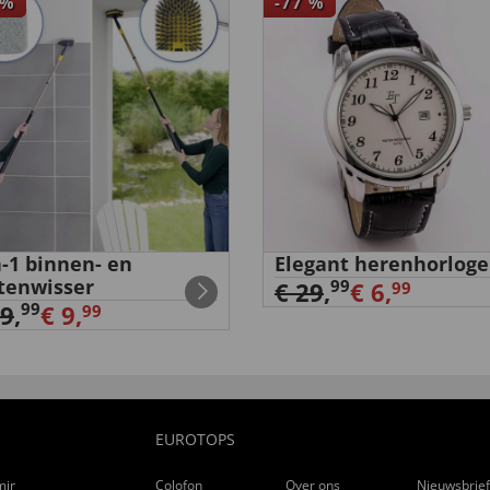
%
-77
%
n-1 binnen- en
Elegant herenhorloge
tenwisser
99
€ 29
,
€ 6,
99
99
29
,
€ 9,
99
EUROTOPS
ming
Colofon
Over ons
Nieuwsbrie