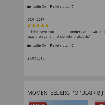
nuttig (
0
)
niet nuttig (
0
)
09.01.2017
“Ich bin sehr zufrieden, besonders wenn wir a
spazieren gehen, ist sie sehr praktisch.”
nuttig (
0
)
niet nuttig (
0
)
27.07.2015
“praktisch für Wanderungen bei Dunkelheiten”
nuttig (
0
)
niet nuttig (
0
)
MOMENTEEL ERG POPULAIR BIJ