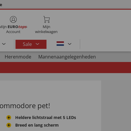
ie
Mijn
EURO
tops
-
Mijn
Account
winkelwagen
Sale
Herenmode
Mannenaangelegenheden
 Commodore pet!
Heldere lichtstraal met 5 LEDs
Breed en lang scherm