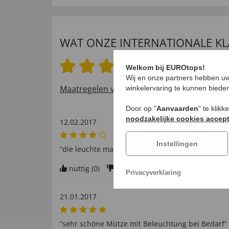
WAT ONZE INTERNATIONALE K
4.5 van 5 sterren
Welkom bij EUROtops!
Wij en onze partners hebben uw
Maatregelen voor het verifiëren van beoord
winkelervaring te kunnen biede
Door op "
Aanvaarden
" te klik
noodzakelijke cookies accep
12.02.2017
Instellingen
“die leuchte machts”
nuttig (
0
)
niet nuttig (
0
)
Privacyverklaring
21.01.2017
“sehr schöne Mütze mit Beleuchtung bei Bedarf”