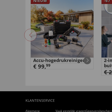
NIEUW
-67
Accu-hogedrukreiniger
2-i
aaiers
€ 99,
bui
99
€ 
KLANTENSERVICE
Algemene
Vaak gestelde vragen
Gegevensbescher