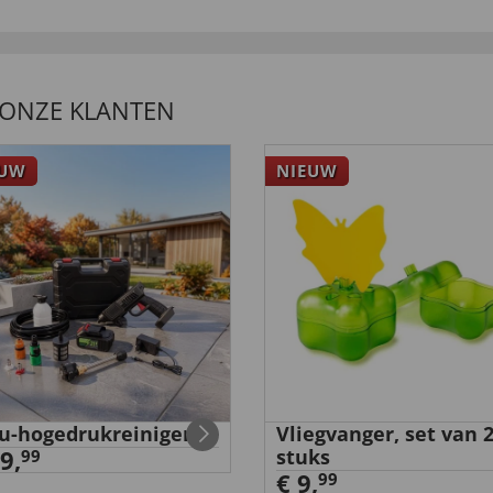
 ONZE KLANTEN
EUW
NIEUW
u-hogedrukreiniger
Vliegvanger, set van 
9,
stuks
99
€ 9,
99