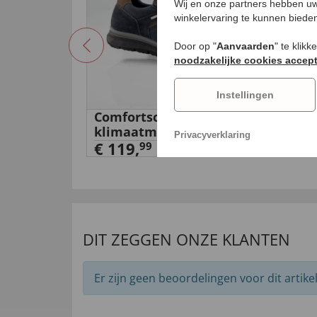
Wij en onze partners hebben uw
winkelervaring te kunnen biede
Door op "
Aanvaarden
" te klik
noodzakelijke cookies accep
Instellingen
intage'
Comfortschoenen met
Com
klimaatmembraan
kli
Privacyverklaring
€ 119,
€ 3
99
DIT ZEGGEN ONZE KLANTEN
Er zijn geen beoordelingen voor dit artikel