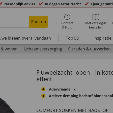
Persoonlijk advies
30 dagen retourrecht
3 jaar garant
Zoeken
Contact
Met catalogus
& Hulp
bestellen
uwe ideeën overal vandaan
Top 50
Inspiratie
 & wonen
Lichaamsverzorging
Sieraden & uurwerken
Fluweelzacht lopen - in ka
effect!
Adervriendelijk
Actieve demping badstof binnenzool
COMFORT SOKKEN MET BADSTOF