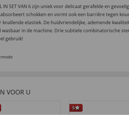
SET VAN 6 zijn uniek voor delicaat gerafelde en gevoeli
 absorbeert schokken en vormt ook een barrière tegen kou
 knallende elastiek. De huidvriendelijke, ademende kwalite
ard wasbaar in de machine. Drie subtiele combinatorische s
el gebruik!
enmode
EN VOOR U
5