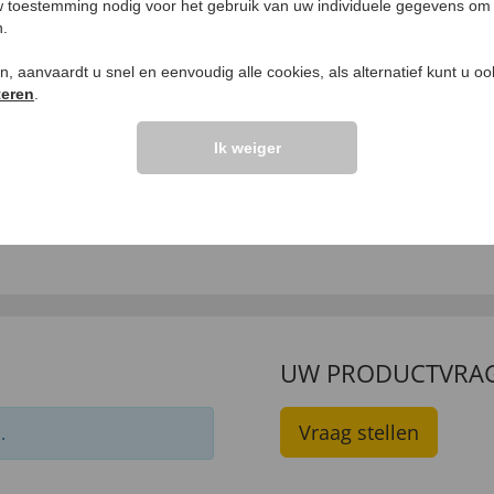
 toestemming nodig voor het gebruik van uw individuele gegevens om 
n.
ken, aanvaardt u snel en eenvoudig alle cookies, als alternatief kunt u o
teren
.
Ik weiger
fortabele
Lightwalk stretch-
ttenbandschoenen
instappers
9,
€ 99,
99
99
UW PRODUCTVRA
Vraag stellen
.