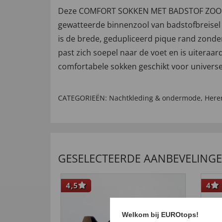
Deze COMFORT SOKKEN MET BADSTOF ZOOL IN 
gewatteerde binnenzool van badstofbreisel
is de brede, gedupliceerd pique rand zonder
past zich soepel naar de voet en is uitera
comfortabele sokken geschikt voor universe
CATEGORIEËN:
Nachtkleding & ondermode
,
Her
GESELECTEERDE AANBEVELING
4,5
4
Welkom bij EUROtops!