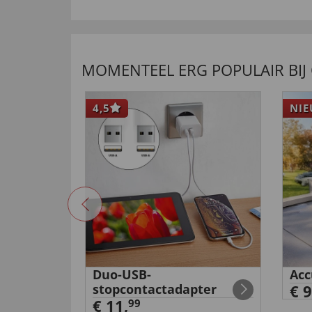
MOMENTEEL ERG POPULAIR BIJ
4,5
NI
mera met
Duo-USB-
Acc
stopcontactadapter
€ 9
€ 11,
99