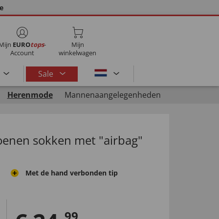
ie
Mijn
EURO
tops
-
Mijn
Account
winkelwagen
Sale
Herenmode
Mannenaangelegenheden
toenen sokken met "airbag"
Met de hand verbonden tip
99