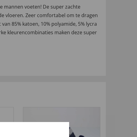
ge mannen voeten! De super zachte
de vloeren. Zeer comfortabel om te dragen
it van 85% katoen, 10% polyamide, 5% lycra
terke kleurencombinaties maken deze super
4,5