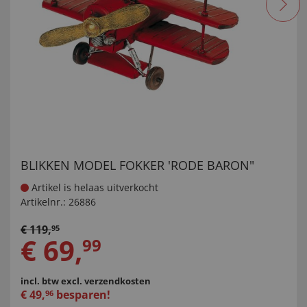
BLIKKEN MODEL FOKKER 'RODE BARON"
Artikel is helaas uitverkocht
Artikelnr.:
26886
€
119
,
95
€
69
,
99
incl. btw
excl. verzendkosten
€
49
,
besparen!
96