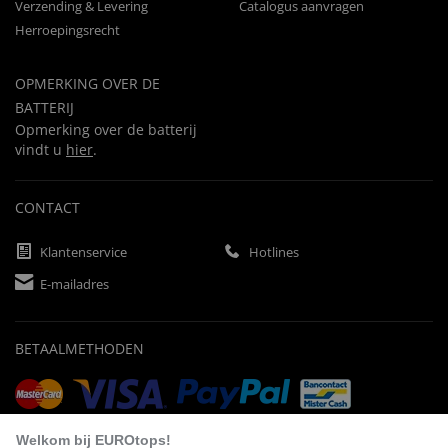
Verzending & Levering
Catalogus aanvragen
Herroepingsrecht
OPMERKING OVER DE
BATTERIJ
Opmerking over de batterij
vindt u
hier
.
CONTACT
Klantenservice
Hotlines
E-mailadres
BETAALMETHODEN
Vooruitbetaling
Factuur
Automatische afschrijving
Welkom bij EUROtops!