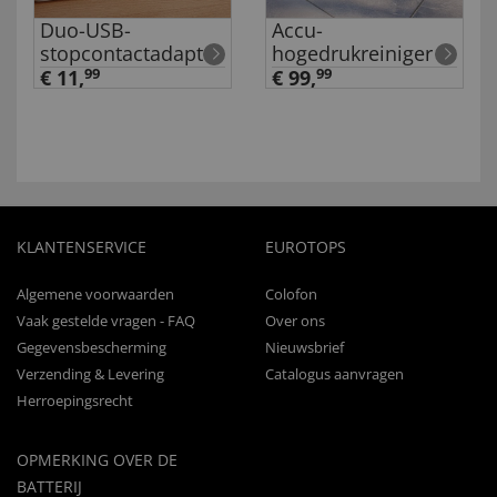
Duo-USB-
Accu-
stopcontactadapter
hogedrukreiniger
€ 11,
99
€ 99,
99
KLANTENSERVICE
EUROTOPS
Algemene voorwaarden
Colofon
Vaak gestelde vragen - FAQ
Over ons
Gegevensbescherming
Nieuwsbrief
Verzending & Levering
Catalogus aanvragen
Herroepingsrecht
OPMERKING OVER DE
BATTERIJ