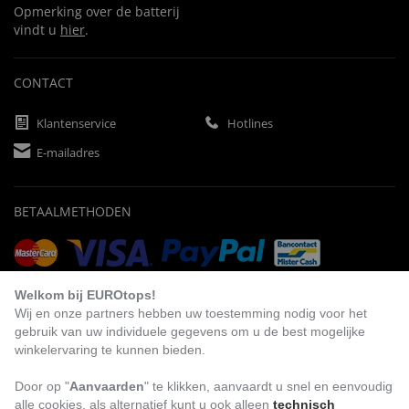
Opmerking over de batterij
vindt u
hier
.
CONTACT
Klantenservice
Hotlines
E-mailadres
BETAALMETHODEN
Vooruitbetaling
Factuur
Automatische afschrijving
Welkom bij EUROtops!
Wij en onze partners hebben uw toestemming nodig voor het
gebruik van uw individuele gegevens om u de best mogelijke
winkelervaring te kunnen bieden.
BEZOEK ONS
Door op "
Aanvaarden
" te klikken, aanvaardt u snel en eenvoudig
alle cookies, als alternatief kunt u ook alleen
technisch