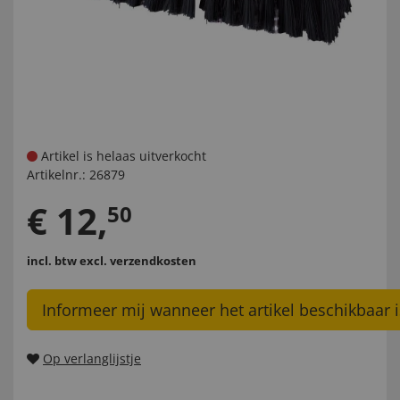
Artikel is helaas uitverkocht
Artikelnr.:
26879
€
12
,
50
incl. btw
excl. verzendkosten
Informeer mij wanneer het artikel beschikbaar i
Op verlanglijstje