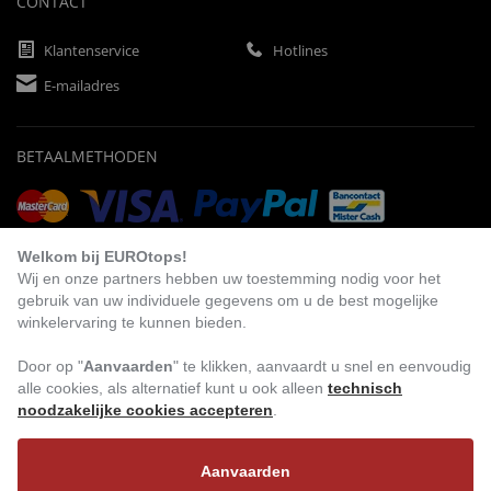
CONTACT
Klantenservice
Hotlines
E-mailadres
BETAALMETHODEN
Vooruitbetaling
Factuur
Automatische afschrijving
Welkom bij EUROtops!
Wij en onze partners hebben uw toestemming nodig voor het
gebruik van uw individuele gegevens om u de best mogelijke
winkelervaring te kunnen bieden.
BEZOEK ONS
Door op "
Aanvaarden
" te klikken, aanvaardt u snel en eenvoudig
alle cookies, als alternatief kunt u ook alleen
technisch
noodzakelijke cookies accepteren
.
Aanvaarden