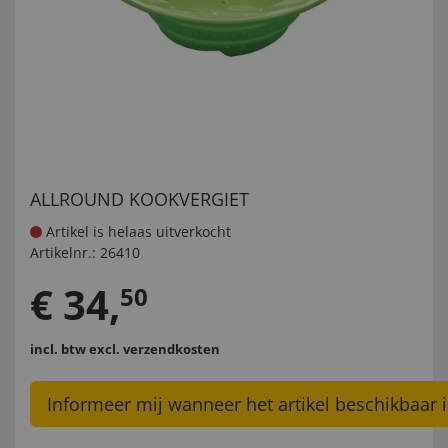
ALLROUND KOOKVERGIET
Artikel is helaas uitverkocht
Artikelnr.:
26410
€
34
,
50
incl. btw
excl. verzendkosten
Informeer mij wanneer het artikel beschikbaar i