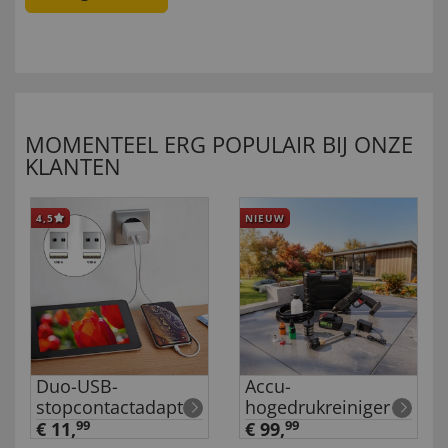
MOMENTEEL ERG POPULAIR BIJ ONZE
KLANTEN
4,5
NIEUW
Duo-USB-
Accu-
stopcontactadapter
hogedrukreiniger
€ 11,
99
€ 99,
99