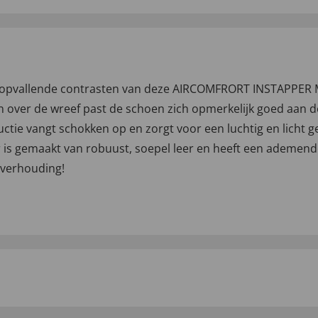
t opvallende contrasten van deze AIRCOMFRORT INSTAPPER M
n over de wreef past de schoen zich opmerkelijk goed aan de
ie vangt schokken op en zorgt voor een luchtig en licht ge
r is gemaakt van robuust, soepel leer en heeft een ademende
itverhouding!