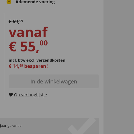
Ademende voering
€
69
,
99
vanaf
€
55
,
00
incl. btw
excl. verzendkosten
€
14
,
besparen!
99
In de winkelwagen
Op verlanglijstje
 jaar garantie