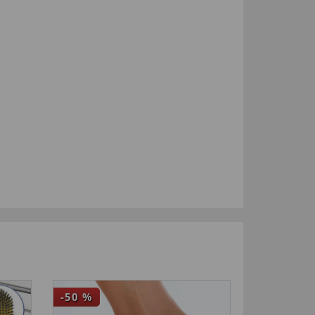
-50
%
4,5