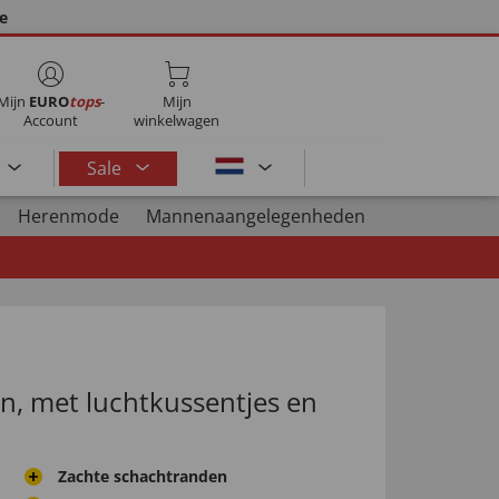
ie
Mijn
EURO
tops
-
Mijn
Account
winkelwagen
Sale
Herenmode
Mannenaangelegenheden
n, met luchtkussentjes en
Zachte schachtranden