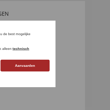
GEN
u de best mogelijke
ok alleen
technisch
Aanvaarden