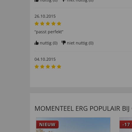
26.10.2015
“passt perfekt”
nuttig (
0
)
niet nuttig (
0
)
04.10.2015
“Schuhe in Top Qualität, paßgenau. Material und
nuttig (
0
)
niet nuttig (
0
)
MOMENTEEL ERG POPULAIR BIJ
NIEUW
-17