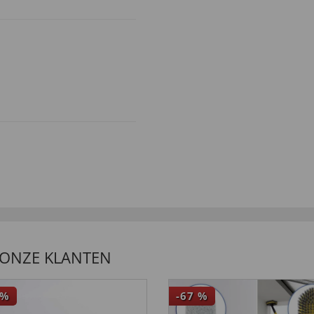
 Verarbeitung gut.”
 ONZE KLANTEN
%
-67
%