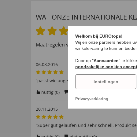
WAT ONZE INTERNATIONALE K
5.0 van 5 sterren
Welkom bij EUROtops!
Wij en onze partners hebben uw
Maatregelen voor het verifiëren van beoord
winkelervaring te kunnen biede
Door op "
Aanvaarden
" te klik
06.08.2016
noodzakelijke cookies accep
“passt wie angegossen und gefällt”
Instellingen
nuttig (
0
)
niet nuttig (
0
)
Privacyverklaring
20.11.2015
“Super gut gelaufen und sehr schnell. Produkt se
nuttig (
0
)
niet nuttig (
0
)