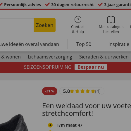
Persoonlijk advies
30 dagen retourrecht
3 jaar garant
Zoeken
Contact
Met catalogus
& Hulp
bestellen
uwe ideeën overal vandaan
Top 50
Inspiratie
 & wonen
Lichaamsverzorging
Sieraden & uurwerken
SEIZOENSOPRUIMING
Bespaar nu
5.0
(4)
-
21
%
Een weldaad voor uw voete
stretchcomfort!
T/m maat 47