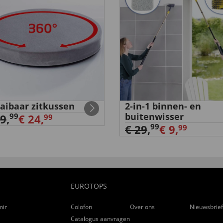
aibaar zitkussen
2-in-1 binnen- en
buitenwisser
99
29
,
€ 24,
99
99
€ 29
,
€ 9,
99
EUROTOPS
ming
Colofon
Over ons
Nieuwsbrie
Catalogus aanvragen