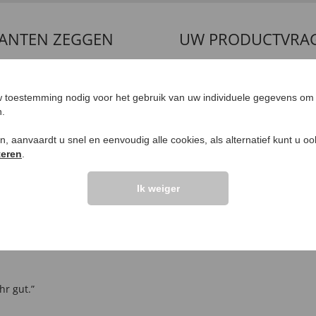
LANTEN ZEGGEN
UW PRODUCTVRA
Vraag stellen
 toestemming nodig voor het gebruik van uw individuele gegevens om 
elingen >>
n.
ken, aanvaardt u snel en eenvoudig alle cookies, als alternatief kunt u o
teren
.
Ik weiger
hr gut.”