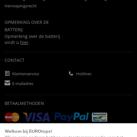
Herroepingsrecht
OPMERKING OVER DE
BATTERIJ
Opmerking over de batterij
vindt u
hier
.
CONTACT
Klantenservice
Hotlines
E-mailadres
BETAALMETHODEN
Vooruitbetaling
Factuur
Automatische afschrijving
Welkom bij EUROtops!