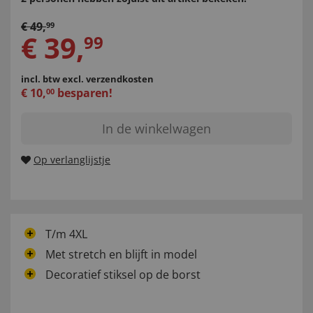
€
49
,
99
€
39
,
99
incl. btw
excl. verzendkosten
€
10
,
besparen!
00
In de winkelwagen
Op verlanglijstje
T/m 4XL
Met stretch en blijft in model
Decoratief stiksel op de borst