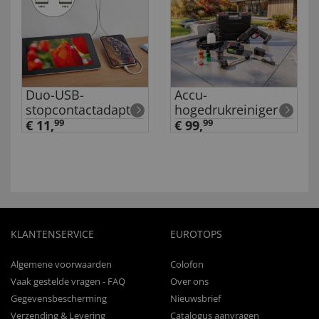
Duo-USB-
Accu-
stopcontactadapter
hogedrukreiniger
€ 11,
99
€ 99,
99
KLANTENSERVICE
EUROTOPS
Algemene voorwaarden
Colofon
Vaak gestelde vragen - FAQ
Over ons
Gegevensbescherming
Nieuwsbrief
Verzending & Levering
Catalogus aanvragen