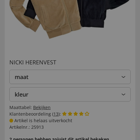
NICKI HERENVEST
maat
kleur
Maattabel:
Bekijken
Klantenbeoordeling (
13
):
Artikel is helaas uitverkocht
Artikelnr.:
25913
2 personen hebben zojuist dit artikel bekeken.