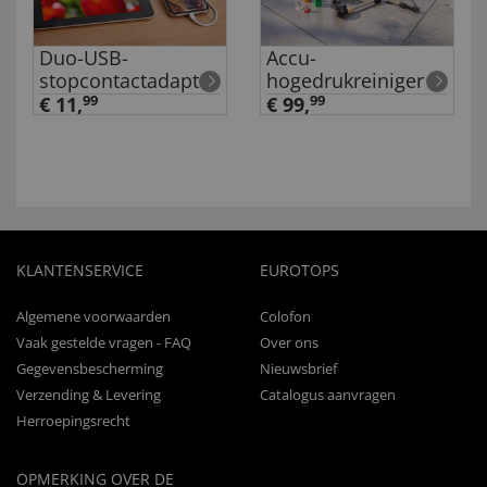
Duo-USB-
Accu-
stopcontactadapter
hogedrukreiniger
€ 11,
99
€ 99,
99
KLANTENSERVICE
EUROTOPS
Algemene voorwaarden
Colofon
Vaak gestelde vragen - FAQ
Over ons
Gegevensbescherming
Nieuwsbrief
Verzending & Levering
Catalogus aanvragen
Herroepingsrecht
OPMERKING OVER DE