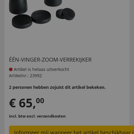
ÉÉN-VINGER-ZOOM-VERREKIJKER
Artikel is helaas uitverkocht
Artikelnr.:
23992
2 personen hebben zojuist dit artikel bekeken.
€
65
,
00
incl. btw
excl. verzendkosten
Informeer mij wanneer het artikel beschikbaar i