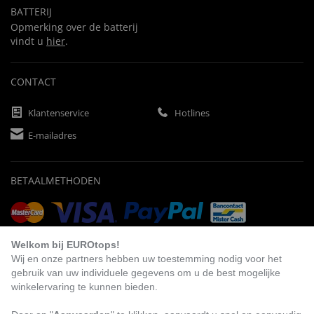
BATTERIJ
Opmerking over de batterij
vindt u
hier
.
CONTACT
Klantenservice
Hotlines
E-mailadres
BETAALMETHODEN
Vooruitbetaling
Factuur
Automatische afschrijving
Welkom bij EUROtops!
Wij en onze partners hebben uw toestemming nodig voor het
gebruik van uw individuele gegevens om u de best mogelijke
winkelervaring te kunnen bieden.
BEZOEK ONS