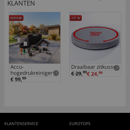
KLANTEN
NIEUW
-17
%
Accu-
Draaibaar zitkussen
hogedrukreiniger
99
€ 29
,
€ 24,
99
€ 99,
99
KLANTENSERVICE
EUROTOPS