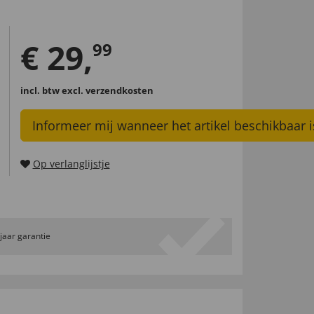
€
29
,
99
incl. btw
excl. verzendkosten
Informeer mij wanneer het artikel beschikbaar i
Op verlanglijstje
 jaar garantie