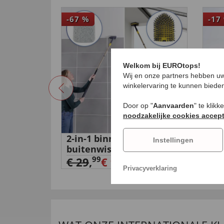
-67
%
-17
Welkom bij EUROtops!
Wij en onze partners hebben uw
winkelervaring te kunnen biede
Door op "
Aanvaarden
" te klik
noodzakelijke cookies accep
et
2-in-1 binnen- en
Dra
Instellingen
buitenwisser
€ 
99
€ 29
,
€ 9,
99
Privacyverklaring