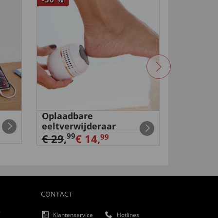
Oplaadbare
Draaibaa
eeltverwijderaar
99
€ 29
,
99
€ 29
,
€ 14,
99
CONTACT
f
Klantenservice
Hotlines