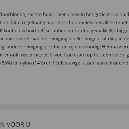
doorbloede, zachte huid – niet alleen in het gezicht. De huid
 dit dat u regelmatig naar de schoonheidsspecialiste moet o
t u uw huid zelf scrubben en komt u gemakkelijk bij gede
ijne microvezels van de reinigingsdoek reinigen tot diep in 
ig, andere reinigingsproducten zijn overbodig! Het massere
r er ook frisser uitziet. U voelt zich van top tot teen verzorgd
86%) en nylon (14%) en heeft stevige lussen aan elk uiteinde.
EN VOOR U