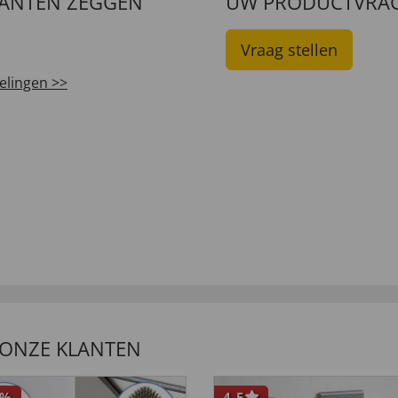
LANTEN ZEGGEN
UW PRODUCTVRA
Vraag stellen
elingen >>
 ONZE KLANTEN
%
4,5