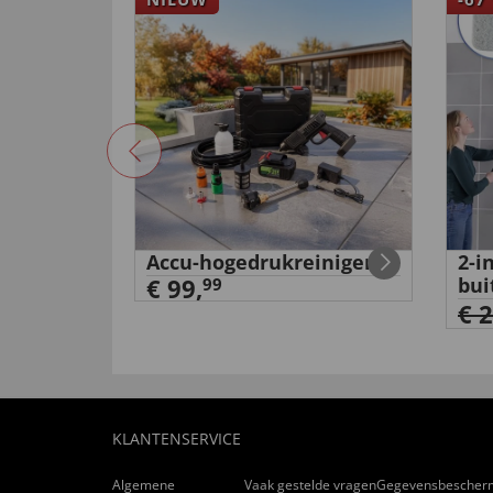
ammotief
Accu-hogedrukreiniger
2-i
€ 99,
bui
99
€ 
KLANTENSERVICE
Algemene
Vaak gestelde vragen
Gegevensbescher