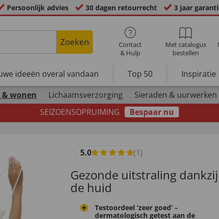
Persoonlijk advies
30 dagen retourrecht
3 jaar garant
Zoeken
Contact
Met catalogus
& Hulp
bestellen
uwe ideeën overal vandaan
Top 50
Inspiratie
 & wonen
Lichaamsverzorging
Sieraden & uurwerken
SEIZOENSOPRUIMING
Bespaar nu
5.0
(1)
Gezonde uitstraling dankzij
de huid
Testoordeel ’zeer goed’ –
dermatologisch getest aan de