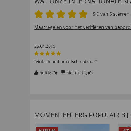
WAT ONZE INTERNATIONALE K
5.0 van 5 sterren
Maatregelen voor het verifiëren van beoord
26.04.2015
“einfach und praktisch nutzbar”
nuttig (
0
)
niet nuttig (
0
)
MOMENTEEL ERG POPULAIR BIJ
NIEUW
-67