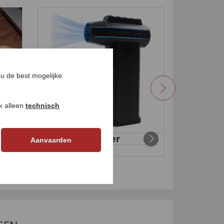
u de best mogelijke
ok alleen
technisch
et
Accu-turboblaser
Rugsteu
Aanvaarden
€ 49,
€ 49,
99
99