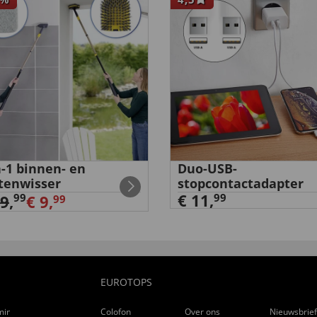
n-1 binnen- en
Duo-USB-
tenwisser
stopcontactadapter
€ 11,
99
99
29
,
€ 9,
99
EUROTOPS
ming
Colofon
Over ons
Nieuwsbrie