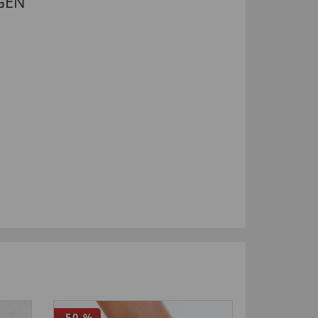
GEN
-50
%
-17
%