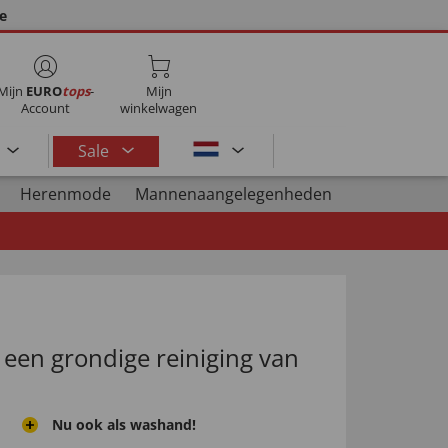
ie
Mijn
EURO
tops
-
Mijn
Account
winkelwagen
Sale
Herenmode
Mannenaangelegenheden
 een grondige reiniging van
Nu ook als washand!