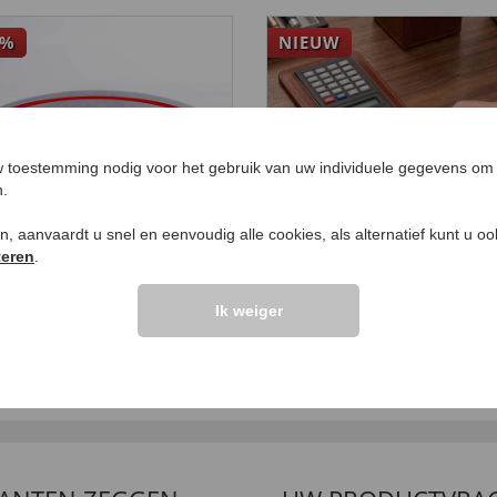
%
NIEUW
 toestemming nodig voor het gebruik van uw individuele gegevens om 
n.
ken, aanvaardt u snel en eenvoudig alle cookies, als alternatief kunt u o
teren
.
aibaar zitkussen
Handig notitieblok m
Ik weiger
rekenmachine
99
29
,
€ 24,
99
€ 14,
99