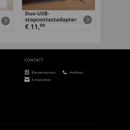
Duo-USB-
Rugsteu
stopcontactadapter
€ 49,
99
€ 11,
99
CONTACT
f
Klantenservice
Hotlines
E-mailadres