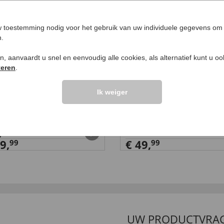
 toestemming nodig voor het gebruik van uw individuele gegevens om 
n.
ken, aanvaardt u snel en eenvoudig alle cookies, als alternatief kunt u o
teren
.
Ik weiger
steunkussen XL
Accu-turboblaser
9,
€ 49,
99
99
UW PRODUCTVRA