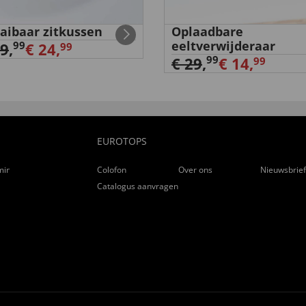
aibaar zitkussen
Oplaadbare
eeltverwijderaar
99
29
,
€ 24,
99
99
€ 29
,
€ 14,
99
EUROTOPS
ming
Colofon
Over ons
Nieuwsbrie
Catalogus aanvragen