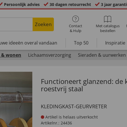
Persoonlijk advies
30 dagen retourrecht
3 jaar garant
Zoeken
Contact
Met catalogus
& Hulp
bestellen
uwe ideeën overal vandaan
Top 50
Inspiratie
 & wonen
Lichaamsverzorging
Sieraden & uurwerken
Functioneert glanzend: de 
roestvrij staal
KLEDINGKAST-GEURVRETER
Artikel is helaas uitverkocht
Artikelnr.:
24436