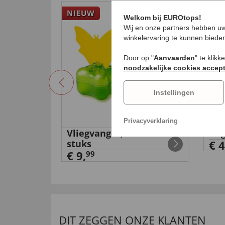
NIEUW
Welkom bij EUROtops!
Wij en onze partners hebben uw
winkelervaring te kunnen biede
Door op "
Aanvaarden
" te klik
noodzakelijke cookies accep
Instellingen
Privacyverklaring
e
Vliegvanger, set van 2
Rug
0-in-1'
stuks
€ 4
€ 9,
99
DIT ZEGGEN ONZE KLANTEN