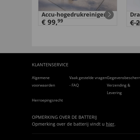
'Pauw' op
Accu-hogedrukreiniger
Dra
€ 99,
99
€ 
KLANTENSERVICE
Algemene
Vaak gestelde vragen
Gegevensbescher
voorwaarden
- FAQ
Verzending &
Levering
Herroepingsrecht
OPMERKING OVER DE BATTERIJ
Opmerking over de batterij vindt u
hier
.