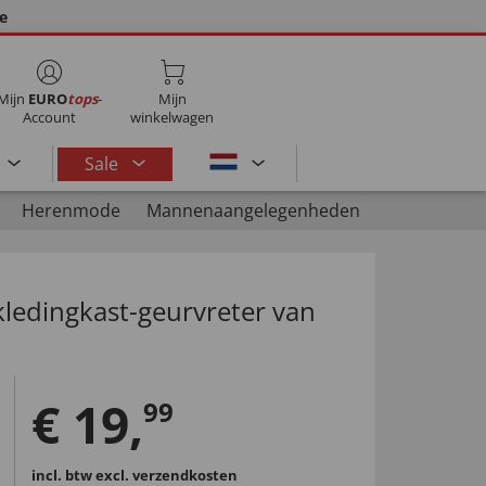
ie
Mijn
EURO
tops
-
Mijn
Account
winkelwagen
Sale
Herenmode
Mannenaangelegenheden
kledingkast-geurvreter van
€
19
,
99
incl. btw
excl. verzendkosten