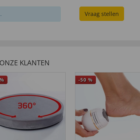
Vraag stellen
.
 ONZE KLANTEN
%
-50
%