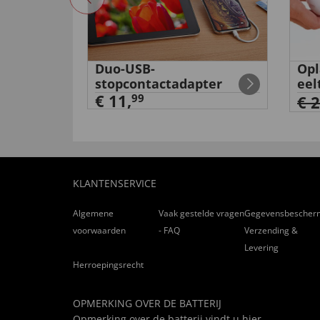
r
Duo-USB-
Opl
stopcontactadapter
eel
€ 11,
99
€ 
KLANTENSERVICE
Algemene
Vaak gestelde vragen
Gegevensbescher
voorwaarden
- FAQ
Verzending &
Levering
Herroepingsrecht
OPMERKING OVER DE BATTERIJ
Opmerking over de batterij vindt u
hier
.