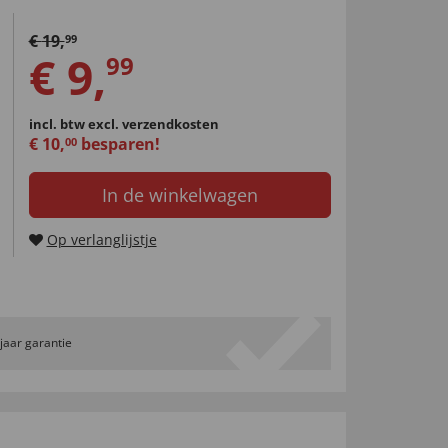
€
19
,
99
€
9
,
99
incl. btw
excl. verzendkosten
€
10
,
besparen!
00
In de winkelwagen
Op verlanglijstje
 jaar garantie