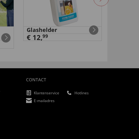
Glashelder
ME Dual 
€ 12,
€ 249,
99
9
CONTACT
f
Klantenservice
Hotlines
E-mailadres