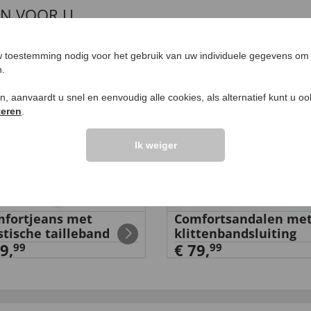
EN VOOR U
 toestemming nodig voor het gebruik van uw individuele gegevens om 
n.
ken, aanvaardt u snel en eenvoudig alle cookies, als alternatief kunt u o
teren
.
Ik weiger
fortjeans met
Comfortsandalen me
stische tailleband
klittenbandsluiting
9,
€ 79,
99
99