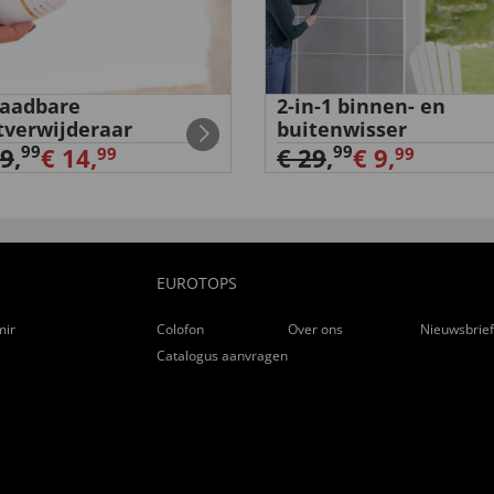
aadbare
2-in-1 binnen- en
tverwijderaar
buitenwisser
99
99
29
,
€ 14,
€ 29
,
€ 9,
99
99
EUROTOPS
ming
Colofon
Over ons
Nieuwsbrie
Catalogus aanvragen