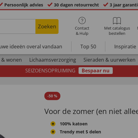
Persoonlijk advies
30 dagen retourrecht
3 jaar garant
Zoeken
Contact
Met catalogus
& Hulp
bestellen
uwe ideeën overal vandaan
Top 50
Inspiratie
 & wonen
Lichaamsverzorging
Sieraden & uurwerken
SEIZOENSOPRUIMING
Bespaar nu
-
50
%
Voor de zomer (en niet alle
100% katoen
Trendy met 5 delen