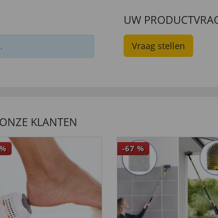
UW PRODUCTVRA
Vraag stellen
.
 ONZE KLANTEN
%
-67
%