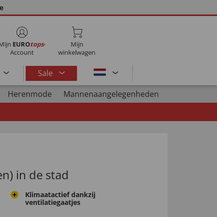
ie
Mijn
EURO
tops
-
Mijn
Account
winkelwagen
Sale
Herenmode
Mannenaangelegenheden
en) in de stad
Klimaatactief dankzij
ventilatiegaatjes