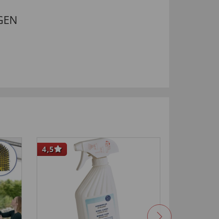
GEN
4,5
NIEUW