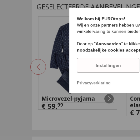
GESELECTEERDE AANBEVELING
Welkom bij EUROtops!
4
Wij en onze partners hebben uw
winkelervaring te kunnen biede
Door op "
Aanvaarden
" te klik
noodzakelijke cookies accep
Instellingen
Privacyverklaring
Microvezel-pyjama
Com
€ 59,
ela
99
€ 7