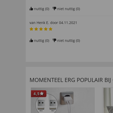
nuttig (
0
)
niet nuttig (
0
)
van
Henk E
. door
04.11.2021
nuttig (
0
)
niet nuttig (
0
)
WAT ONZE INTERNATIONALE K
Qualität 1A
van
Horst Z
. door
13.01.2022
MOMENTEEL ERG POPULAIR BIJ
“Direkt verwendet und begeistert ”
4,5
nuttig (
0
)
niet nuttig (
0
)