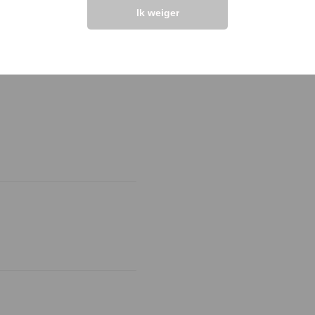
UW PRODUCTVRA
Ik weiger
Vraag stellen
elingen >>