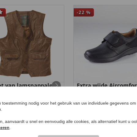
-22
%
et van lamsnappaleer
Extra wijde Aircomfor
29,
instappers met
99
klittenbandsluiting
99
€ 89
,
€ 69,
99
 toestemming nodig voor het gebruik van uw individuele gegevens om 
n.
ken, aanvaardt u snel en eenvoudig alle cookies, als alternatief kunt u o
teren
.