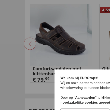
4,5
 met
Comfortsandalen met
Gil
klittenbandsluiting
€ 1
Welkom bij EUROtops!
€ 79,
99
Wij en onze partners hebben uw
winkelervaring te kunnen biede
Door op "
Aanvaarden
" te klik
noodzakelijke cookies accep