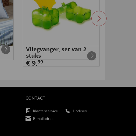
Vliegvanger, set van 2
Accu-tur
stuks
€ 49,
99
€ 9,
99
CONTACT
f
Klantenservice
Hotlines
E-mailadres