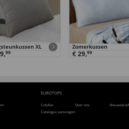
steunkussen XL
Zomerkussen
9,
€ 29,
99
99
EUROTOPS
ming
Colofon
Over ons
Nieuwsbrie
Catalogus aanvragen