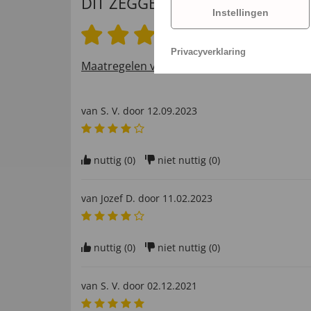
DIT ZEGGEN ONZE KLANTEN
Instellingen
4.6 van 5 sterren
Privacyverklaring
Maatregelen voor het verifiëren van beoord
van
S. V
. door
12.09.2023
nuttig (
0
)
niet nuttig (
0
)
van
Jozef D
. door
11.02.2023
nuttig (
0
)
niet nuttig (
0
)
van
S. V
. door
02.12.2021