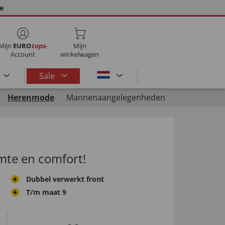
ie
Mijn
EURO
tops
-
Mijn
Account
winkelwagen
Sale
Herenmode
Mannenaangelegenheden
mte en comfort!
Dubbel verwerkt front
T/m maat 9