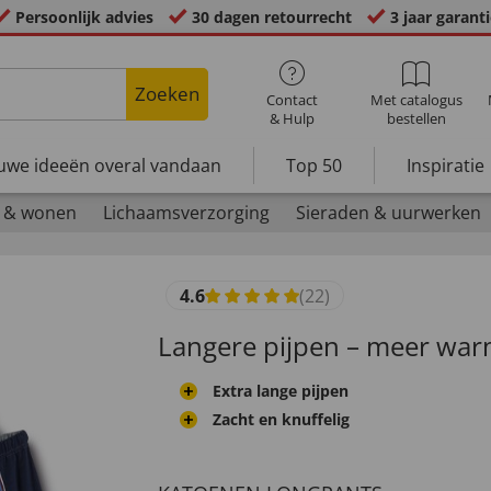
Persoonlijk advies
30 dagen retourrecht
3 jaar garant
Zoeken
Contact
Met catalogus
& Hulp
bestellen
uwe ideeën overal vandaan
Top 50
Inspiratie
 & wonen
Lichaamsverzorging
Sieraden & uurwerken
4.6
(22)
Langere pijpen – meer war
Extra lange pijpen
Zacht en knuffelig