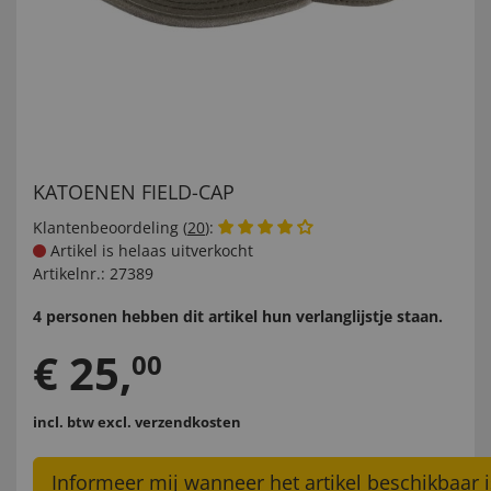
KATOENEN FIELD-CAP
Klantenbeoordeling (
20
):
Artikel is helaas uitverkocht
Artikelnr.:
27389
4 personen hebben dit artikel hun verlanglijstje staan.
€
25
,
00
incl. btw
excl. verzendkosten
Informeer mij wanneer het artikel beschikbaar i