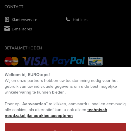
CONTACT
Klantenservice
Hotlines
E-mailadres
BETAALMETHODEN
Vooruitbetaling
Factuur
Automatische afschrijving
Welkom bij EUROtops!
Wij en onze partners hebben uw toestemming nodig voor het
gebruik van uw individuele gegevens om u de best mogelijke
winkelervaring te kunnen bieden.
BEZOEK ONS
Door op "
Aanvaarden
" te klikken, aanvaardt u snel en eenvoudig
alle cookies, als alternatief kunt u ook alleen
technisch
noodzakelijke cookies accepteren
.