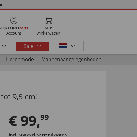
ie
Mijn
EURO
tops
-
Mijn
Account
winkelwagen
Sale
Herenmode
Mannenaangelegenheden
 tot 9,5 cm!
€
99
,
99
incl. btw
excl. verzendkosten