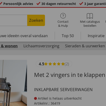
Persoonlijk advies
30 dagen retourrecht
3 jaar garant
Zoeken
Contact
Met catalogus
& Hulp
bestellen
uwe ideeën overal vandaan
Top 50
Inspiratie
 & wonen
Lichaamsverzorging
Sieraden & uurwerken
4.5
(2)
Met 2 vingers in te klappen
INKLAPBARE SERVEERWAGEN
Artikel is helaas uitverkocht
Artikelnr.:
36419