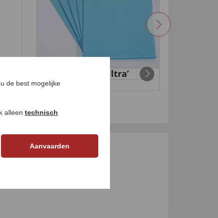
Raamdoeken ‘Ultra’
Kameelh
€ 29,
99
99
€ 69
,
u de best mogelijke
ok alleen
technisch
Aanvaarden
GEN