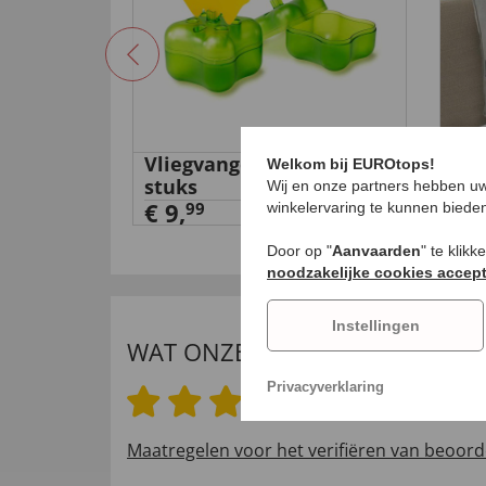
e
Vliegvanger, set van 2
Rug
Welkom bij EUROtops!
0-in-1'
stuks
€ 4
Wij en onze partners hebben uw
€ 9,
99
winkelervaring te kunnen biede
Door op "
Aanvaarden
" te klik
noodzakelijke cookies accep
Instellingen
WAT ONZE INTERNATIONALE K
Privacyverklaring
4.5 van 5 sterren
Maatregelen voor het verifiëren van beoord