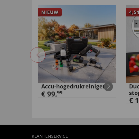
NIEUW
4,5
g voor
Accu-hogedrukreiniger
Duo
€ 99,
sto
99
€ 1
KLANTENSERVICE