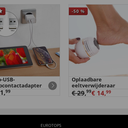
-50
%
-USB-
Oplaadbare
pcontactadapter
eeltverwijderaar
1,
99
99
€ 29
,
€ 14,
99
EUROTOPS