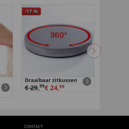
-17
%
Draaibaar zitkussen
Rugsteu
€ 49,
99
99
€ 29
,
€ 24,
99
CONTACT