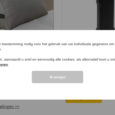
steunkussen XL
Accu-turboblaser
9,
€ 49,
99
99
 toestemming nodig voor het gebruik van uw individuele gegevens om 
n.
ken, aanvaardt u snel en eenvoudig alle cookies, als alternatief kunt u o
teren
.
Ik weiger
LANTEN ZEGGEN
UW PRODUCTVRA
Vraag stellen
elingen >>