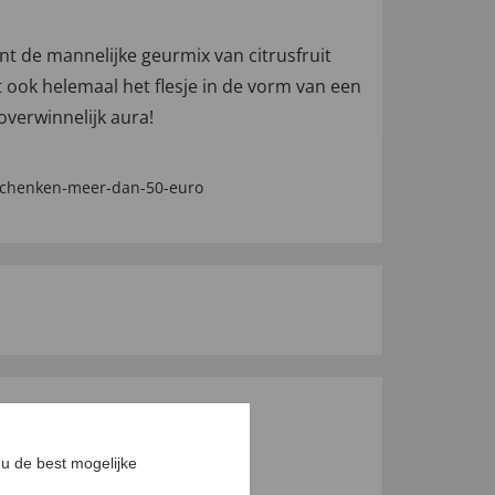
 de mannelijke geurmix van citrusfruit
 ook helemaal het flesje in de vorm van een
overwinnelijk aura!
chenken-meer-dan-50-euro
GEN
u de best mogelijke