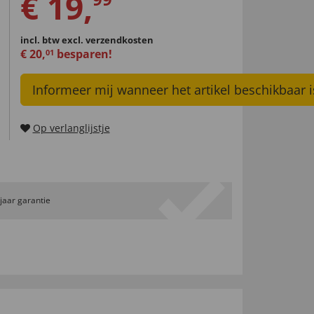
€
19
,
incl. btw
excl. verzendkosten
€
20
,
besparen!
01
Informeer mij wanneer het artikel beschikbaar i
Op verlanglijstje
 jaar garantie