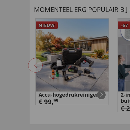
MOMENTEEL ERG POPULAIR BIJ
NIEUW
-67
ammotief
Accu-hogedrukreiniger
2-i
€ 99,
bui
99
€ 