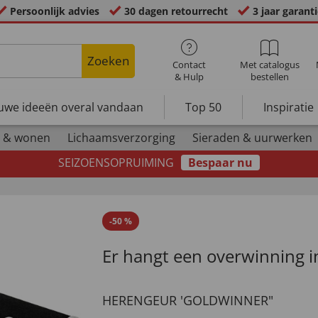
Persoonlijk advies
30 dagen retourrecht
3 jaar garant
Zoeken
Contact
Met catalogus
& Hulp
bestellen
uwe ideeën overal vandaan
Top 50
Inspiratie
 & wonen
Lichaamsverzorging
Sieraden & uurwerken
SEIZOENSOPRUIMING
Bespaar nu
-
50
%
Er hangt een overwinning in
HERENGEUR 'GOLDWINNER"