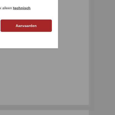
ok alleen
technisch
Aanvaarden