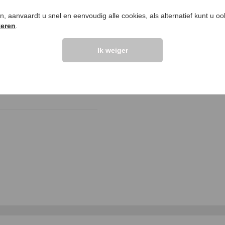
ken, aanvaardt u snel en eenvoudig alle cookies, als alternatief kunt u o
elingen >>
teren
.
Ik weiger