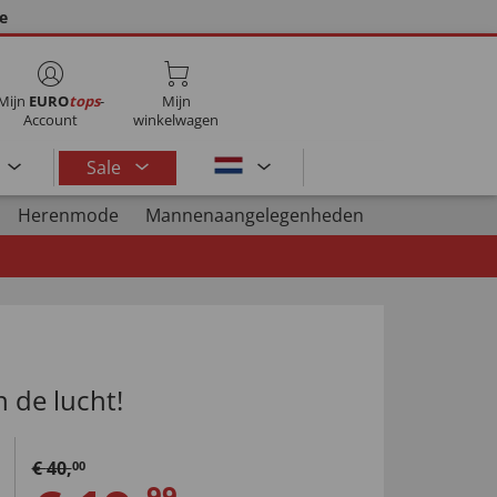
ie
Mijn
EURO
tops
-
Mijn
Account
winkelwagen
Sale
Herenmode
Mannenaangelegenheden
 de lucht!
€
40
,
00
99