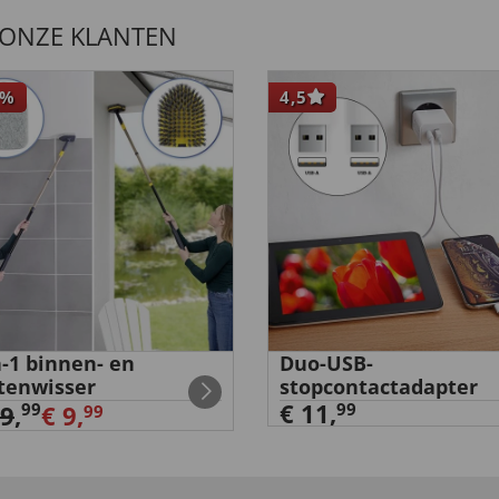
 ONZE KLANTEN
%
4,5
n-1 binnen- en
Duo-USB-
tenwisser
stopcontactadapter
€ 11,
99
99
29
,
€ 9,
99