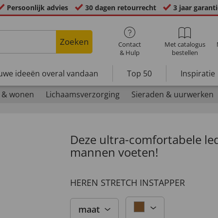
Persoonlijk advies
30 dagen retourrecht
3 jaar garant
Zoeken
Contact
Met catalogus
& Hulp
bestellen
uwe ideeën overal vandaan
Top 50
Inspiratie
 & wonen
Lichaamsverzorging
Sieraden & uurwerken
Deze ultra-comfortabele le
mannen voeten!
HEREN STRETCH INSTAPPER
maat