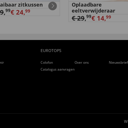
aibaar zitkussen
Oplaadbare
eeltverwijderaar
99
29
,
€ 24,
99
99
€ 29
,
€ 14,
99
EUROTOPS
ming
Colofon
Over ons
Nieuwsbrie
Catalogus aanvragen
W