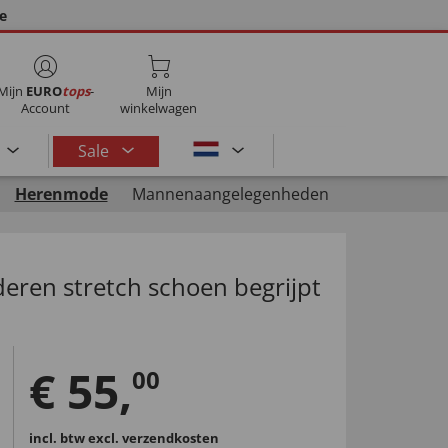
ie
Mijn
EURO
tops
-
Mijn
Account
winkelwagen
Sale
Herenmode
Mannenaangelegenheden
deren stretch schoen begrijpt
€
55
,
00
incl. btw
excl. verzendkosten