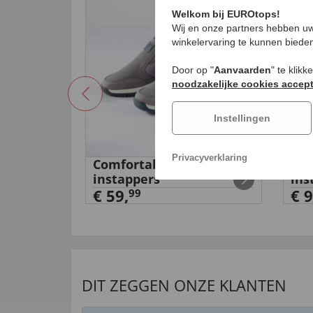
Welkom bij EUROtops!
Wij en onze partners hebben uw
winkelervaring te kunnen biede
Door op "
Aanvaarden
" te klik
noodzakelijke cookies accep
Instellingen
Privacyverklaring
Comfortabele stretch-
Lig
instappers
ins
€ 59,
€ 9
99
DIT ZEGGEN ONZE KLANTEN