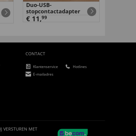
Duo-USB-
Rugsteu
stopcontactadapter
€ 49,
99
€ 11,
99
CONTACT
f
Klantenservice
Hotlines
E-mailadres
IJ VERSTUREN MET