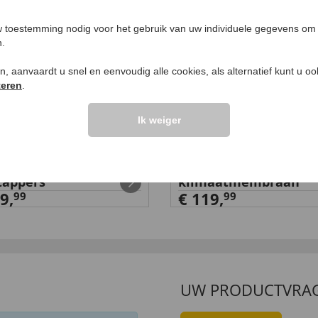
 toestemming nodig voor het gebruik van uw individuele gegevens om 
n.
ken, aanvaardt u snel en eenvoudig alle cookies, als alternatief kunt u o
teren
.
Ik weiger
htwalk stretch-
Comfortschoenen me
tappers
klimaatmembraan
9,
€ 119,
99
99
UW PRODUCTVRA