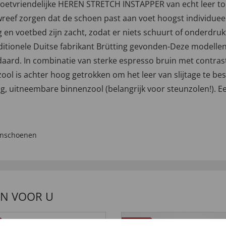
 voetvriendelijke HEREN STRETCH INSTAPPER van echt leer to
 wreef zorgen dat de schoen past aan voet hoogst individuee
g en voetbed zijn zacht, zodat er niets schuurt of onderdru
ditionele Duitse fabrikant Brütting gevonden-Deze modelle
aard. In combinatie van sterke espresso bruin met contraste
 zool is achter hoog getrokken om het leer van slijtage te b
ng, uitneembare binnenzool (belangrijk voor steunzolen!). Ee
nschoenen
EN VOOR U
4,5