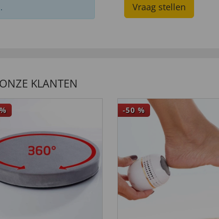
Vraag stellen
.
 ONZE KLANTEN
%
-50
%