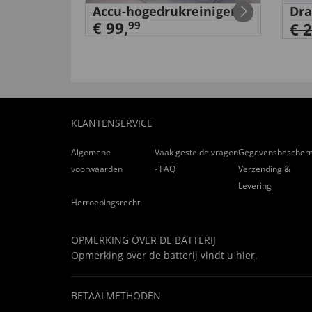
'Pauw' op
Accu-hogedrukreiniger
Dra
€ 99,
99
€ 
KLANTENSERVICE
Algemene
Vaak gestelde vragen
Gegevensbescher
voorwaarden
- FAQ
Verzending &
Levering
Herroepingsrecht
OPMERKING OVER DE BATTERIJ
Opmerking over de batterij vindt u
hier
.
BETAALMETHODEN