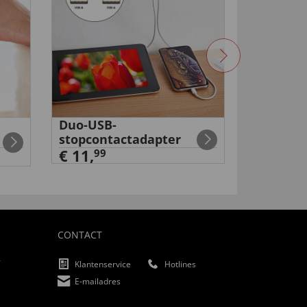
Duo-USB-
Draaibaa
stopcontactadapter
99
€ 29
,
€ 11,
99
CONTACT
f
Klantenservice
Hotlines
E-mailadres