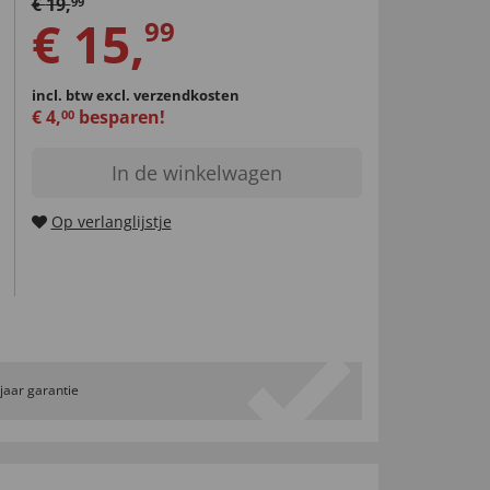
€
19
,
99
€
15
,
99
incl. btw
excl. verzendkosten
€
4
,
besparen!
00
In de winkelwagen
Op verlanglijstje
 jaar garantie