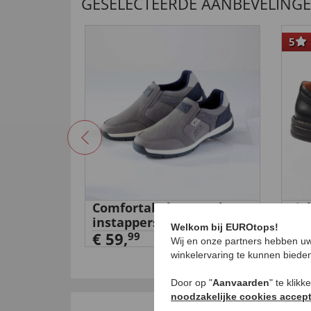
GESELECTEERDE AANBEVELING
5
Comfortabele stretch-
Lig
instappers
ins
Welkom bij EUROtops!
€ 59,
€ 9
99
Wij en onze partners hebben uw
winkelervaring te kunnen biede
Door op "
Aanvaarden
" te klik
noodzakelijke cookies accep