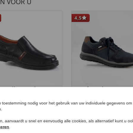
EN VOOR U
4,5
htwalk stretch-
Comfortschoenen me
tappers
klimaatmembraan
9,
€ 119,
99
99
 toestemming nodig voor het gebruik van uw individuele gegevens om 
n.
ken, aanvaardt u snel en eenvoudig alle cookies, als alternatief kunt u o
teren
.