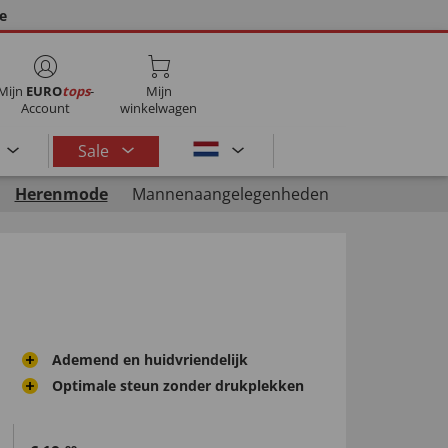
ie
Mijn
EURO
tops
-
Mijn
Account
winkelwagen
Sale
Herenmode
Mannenaangelegenheden
Ademend en huidvriendelijk
Optimale steun zonder drukplekken