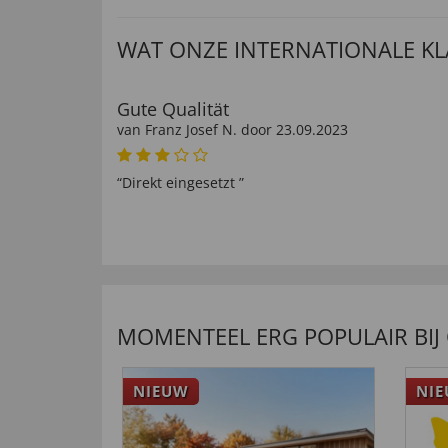
WAT ONZE INTERNATIONALE K
Gute Qualität
van
Franz Josef N
. door
23.09.2023
“Direkt eingesetzt ”
nuttig (
0
)
niet nuttig (
0
)
passen wunderbar
van
Frank L
. door
15.03.2023
MOMENTEEL ERG POPULAIR BIJ
“hab schon solche socken an”
nuttig (
0
)
niet nuttig (
0
)
NIEUW
NI
ganz gute Qualität