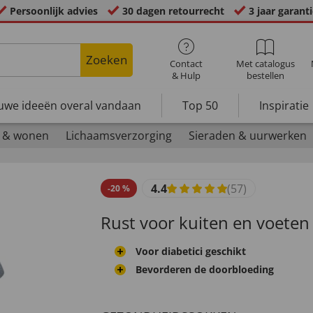
Persoonlijk advies
30 dagen retourrecht
3 jaar garant
Zoeken
Contact
Met catalogus
& Hulp
bestellen
uwe ideeën overal vandaan
Top 50
Inspiratie
 & wonen
Lichaamsverzorging
Sieraden & uurwerken
4.4
(57)
-
20
%
Rust voor kuiten en voeten
Voor diabetici geschikt
Bevorderen de doorbloeding