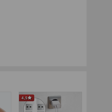
4,5
-17
%