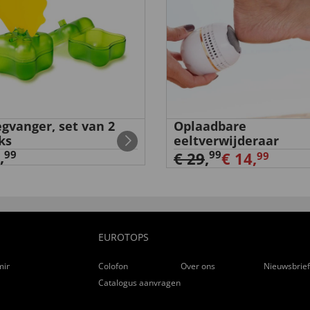
egvanger, set van 2
Oplaadbare
ks
eeltverwijderaar
s encore trouvé de bas qui me
,
99
99
€ 29
,
€ 14,
99
EUROTOPS
ming
Colofon
Over ons
Nieuwsbrie
üren, wie angekündigt,
Catalogus aanvragen