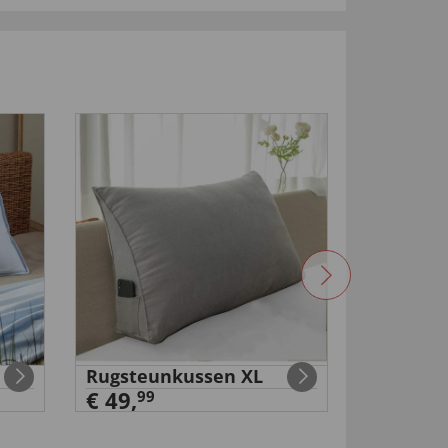
Rugsteunkussen XL
Accu-tur
€ 49,
€ 49,
99
99