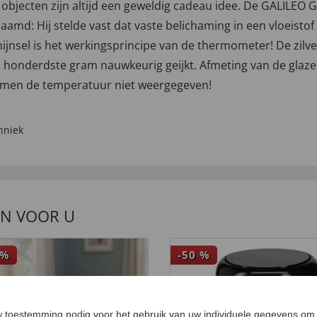
co objecten zijn altijd een geweldig cadeau idee. De GALIL
amd: Hij stelde vast dat vaste belichaming in een vloeistof
chijnsel is het werkingsprincipe van de thermometer! De zilv
en honderdste gram nauwkeurig geijkt. Afmeting van de glazen
an men de temperatuur niet weergegeven!
hniek
EN VOOR U
%
-50
%
 toestemming nodig voor het gebruik van uw individuele gegevens om 