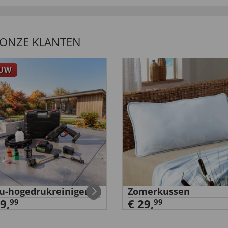
 ONZE KLANTEN
EUW
u-hogedrukreiniger
Zomerkussen
9,
€ 29,
99
99