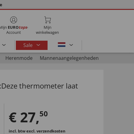
ie
Mijn
EURO
tops
-
Mijn
Account
winkelwagen
Sale
Herenmode
Mannenaangelegenheden
:Deze thermometer laat
€
27
,
50
incl. btw
excl. verzendkosten