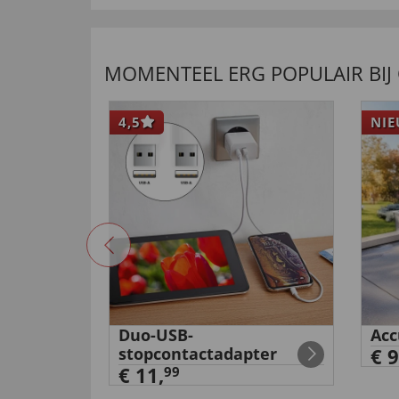
MOMENTEEL ERG POPULAIR BIJ
4,5
NI
mera met
Duo-USB-
Acc
stopcontactadapter
€ 9
€ 11,
99