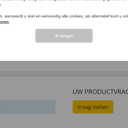
n.
ken, aanvaardt u snel en eenvoudig alle cookies, als alternatief kunt u o
teren
.
Ik weiger
D-wekker Chroom
Airfryer 'Nature'
99
99
39
,
€ 29,
€ 99
,
€ 49,
99
99
UW PRODUCTVRA
Vraag stellen
.