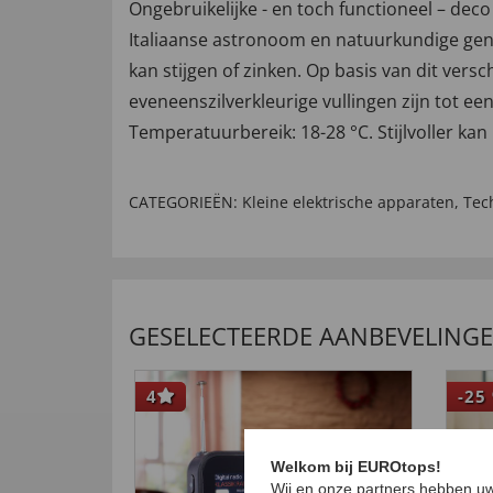
Ongebruikelijke - en toch functioneel – de
Italiaanse astronoom en natuurkundige gena
kan stijgen of zinken. Op basis van dit vers
eveneenszilverkleurige vullingen zijn tot e
Temperatuurbereik: 18-28 °C. Stijlvoller k
CATEGORIEËN:
Kleine elektrische apparaten
,
Tec
GESELECTEERDE AANBEVELING
4
-25
Welkom bij EUROtops!
Wij en onze partners hebben uw