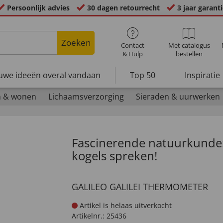
Persoonlijk advies
30 dagen retourrecht
3 jaar garant
Zoeken
Contact
Met catalogus
& Hulp
bestellen
uwe ideeën overal vandaan
Top 50
Inspiratie
n & wonen
Lichaamsverzorging
Sieraden & uurwerken
Fascinerende natuurkunde
kogels spreken!
GALILEO GALILEI THERMOMETER
Artikel is helaas uitverkocht
Artikelnr.:
25436