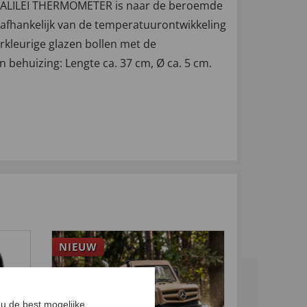
EO GALILEI THERMOMETER is naar de beroemde
 afhankelijk van de temperatuurontwikkeling
erkleurige glazen bollen met de
 behuizing: Lengte ca. 37 cm, Ø ca. 5 cm.
NIEUW
NIEUW
u de best mogelijke