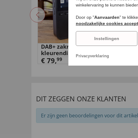
winkelervaring te kunnen biede
Door op "
Aanvaarden
" te klik
noodzakelijke cookies accep
Instellingen
DAB+ zakradio met
LE
kleurendisplay
€ 
Privacyverklaring
€ 79,
99
DIT ZEGGEN ONZE KLANTEN
Er zijn geen beoordelingen voor dit artikel