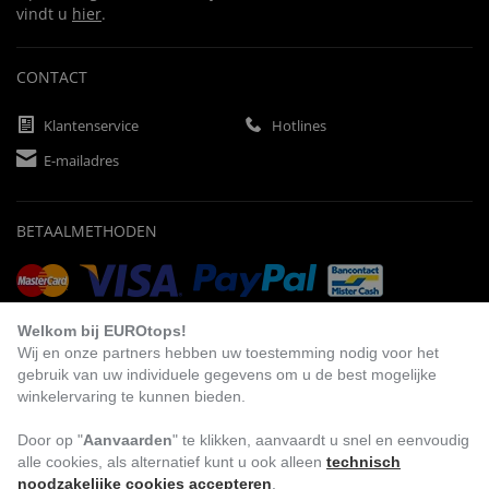
vindt u
hier
.
CONTACT
Klantenservice
Hotlines
E-mailadres
BETAALMETHODEN
Vooruitbetaling
Factuur
Automatische afschrijving
Welkom bij EUROtops!
Wij en onze partners hebben uw toestemming nodig voor het
gebruik van uw individuele gegevens om u de best mogelijke
winkelervaring te kunnen bieden.
BEZOEK ONS
Door op "
Aanvaarden
" te klikken, aanvaardt u snel en eenvoudig
alle cookies, als alternatief kunt u ook alleen
technisch
noodzakelijke cookies accepteren
.