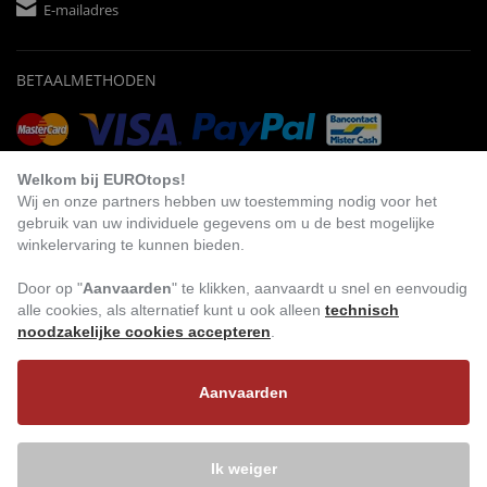
E-mailadres
BETAALMETHODEN
Vooruitbetaling
Factuur
Automatische afschrijving
Welkom bij EUROtops!
Wij en onze partners hebben uw toestemming nodig voor het
gebruik van uw individuele gegevens om u de best mogelijke
winkelervaring te kunnen bieden.
BEZOEK ONS
Door op "
Aanvaarden
" te klikken, aanvaardt u snel en eenvoudig
alle cookies, als alternatief kunt u ook alleen
technisch
noodzakelijke cookies accepteren
.
Aanvaarden
Ik weiger