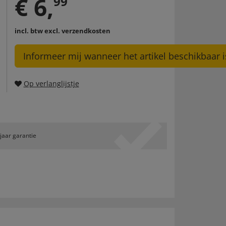
€
6
,
99
incl. btw
excl. verzendkosten
Informeer mij wanneer het artikel beschikbaar i
Op verlanglijstje
 jaar garantie