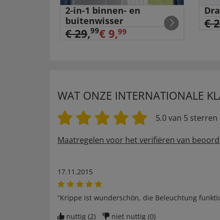
2-in-1 binnen- en
Dra
er met
buitenwisser
€ 
99
€ 29
,
€ 9,
99
WAT ONZE INTERNATIONALE K
5.0 van 5 sterren
Maatregelen voor het verifiëren van beoord
17.11.2015
“Krippe ist wunderschön, die Beleuchtung funkti
nuttig (
2
)
niet nuttig (
0
)