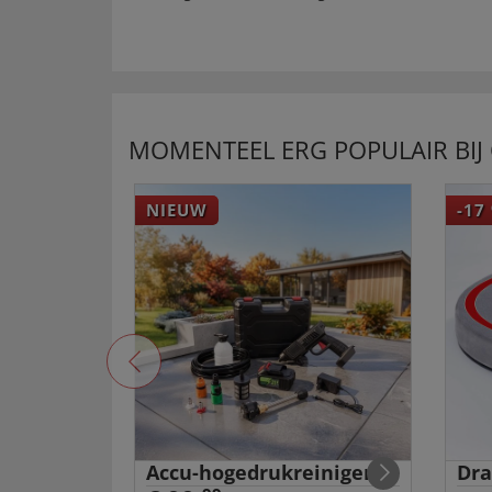
MOMENTEEL ERG POPULAIR BIJ
NIEUW
-17
met
Accu-hogedrukreiniger
Dra