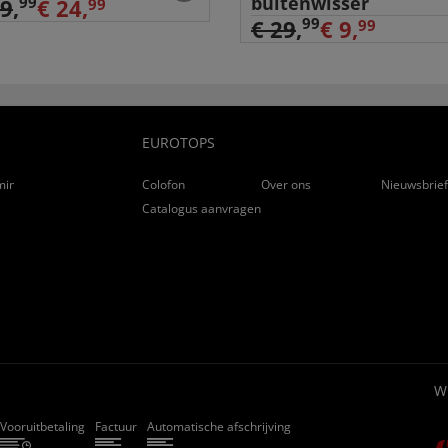
buitenwisser
99
29
,
€ 24,
99
99
€ 29
,
€ 9,
99
EUROTOPS
ming
Colofon
Over ons
Nieuwsbrie
Catalogus aanvragen
W
Vooruitbetaling
Factuur
Automatische afschrijving