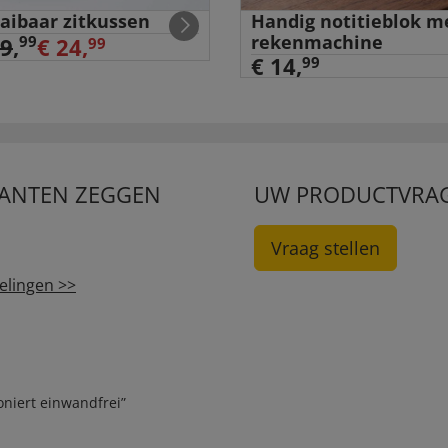
aibaar zitkussen
Handig notitieblok m
rekenmachine
99
29
,
€ 24,
99
€ 14,
99
LANTEN ZEGGEN
UW PRODUCTVRA
Vraag stellen
elingen >>
oniert einwandfrei”