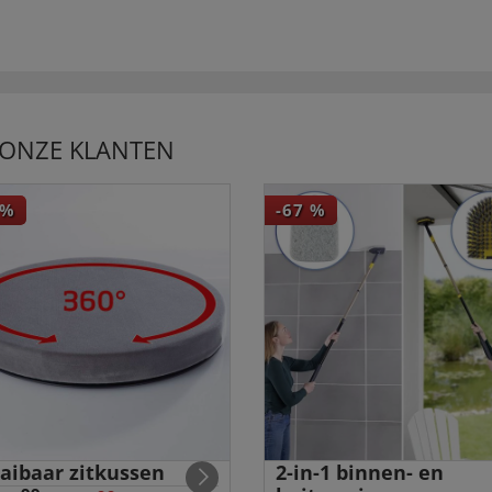
 ONZE KLANTEN
%
-67
%
aibaar zitkussen
2-in-1 binnen- en