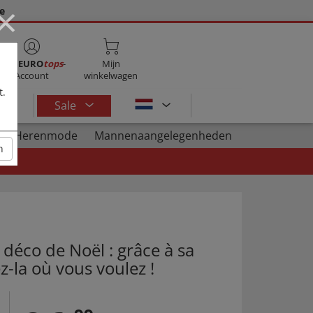
×
ie
Mijn
EURO
tops
-
Mijn
Account
winkelwagen
t.
Sale
Herenmode
Mannenaangelegenheden
n
 déco de Noël : grâce à sa
z-la où vous voulez !