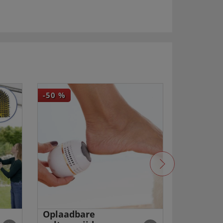
-50
%
4,5
Oplaadbare
Duo-USB