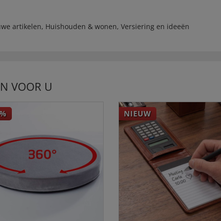
we artikelen
,
Huishouden & wonen
,
Versiering en ideeën
EN VOOR U
%
NIEUW