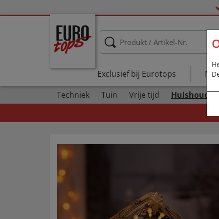
O
He
Exclusief bij Eurotops
Nie
De
Techniek
Tuin
Vrije tijd
Huishouden