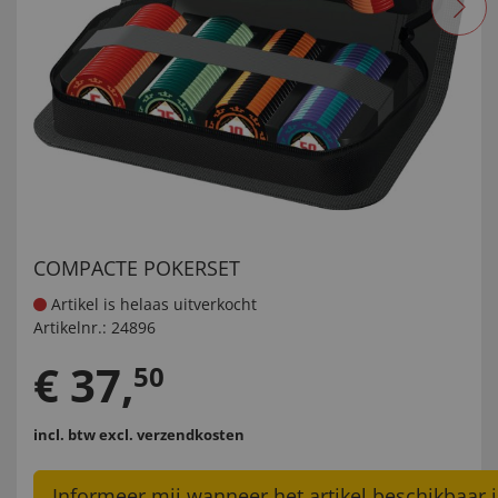
COMPACTE POKERSET
Artikel is helaas uitverkocht
Artikelnr.:
24896
€
37
,
50
incl. btw
excl. verzendkosten
Informeer mij wanneer het artikel beschikbaar i