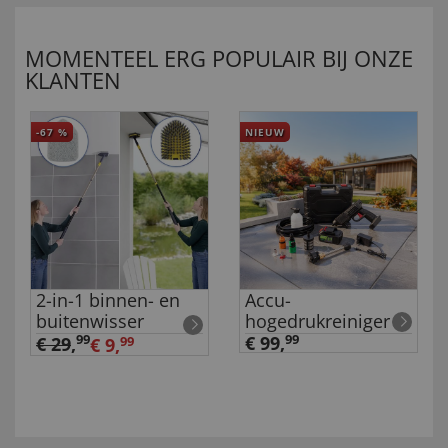
MOMENTEEL ERG POPULAIR BIJ ONZE
KLANTEN
-67
%
NIEUW
2-in-1 binnen- en
Accu-
buitenwisser
hogedrukreiniger
99
€ 99,
99
€ 29
,
€ 9,
99