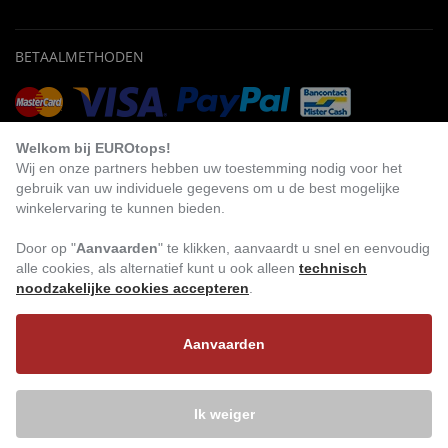
BETAALMETHODEN
Vooruitbetaling
Factuur
Automatische afschrijving
Welkom bij EUROtops!
Wij en onze partners hebben uw toestemming nodig voor het
gebruik van uw individuele gegevens om u de best mogelijke
winkelervaring te kunnen bieden.
BEZOEK ONS
Door op "
Aanvaarden
" te klikken, aanvaardt u snel en eenvoudig
alle cookies, als alternatief kunt u ook alleen
technisch
noodzakelijke cookies accepteren
.
Aanvaarden
Ik weiger