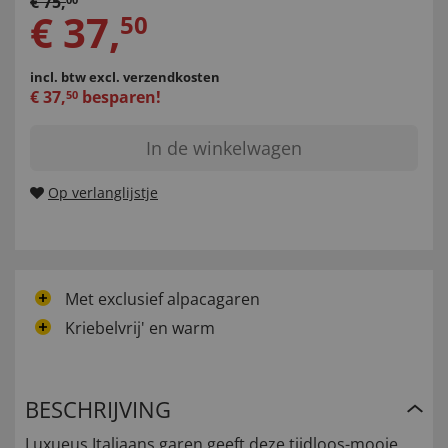
€
75
,
€
37
,
50
incl. btw
excl. verzendkosten
€
37
,
besparen!
50
In de winkelwagen
Op verlanglijstje
Met exclusief alpacagaren
Kriebelvrij' en warm
BESCHRIJVING
Luxueus Italiaans garen geeft deze tijdloos-mooie