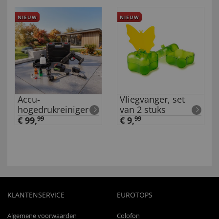
NIEUW
NIEUW
Accu-
Vliegvanger, set
hogedrukreiniger
van 2 stuks
€ 99,
99
€ 9,
99
KLANTENSERVICE
EUROTOPS
Algemene voorwaarden
Colofon