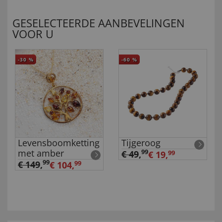
GESELECTEERDE AANBEVELINGEN
VOOR U
-30
%
-60
%
Levensboomketting
Tijgeroog
met amber
99
€ 49
,
€ 19,
99
99
€ 149
,
€ 104,
99