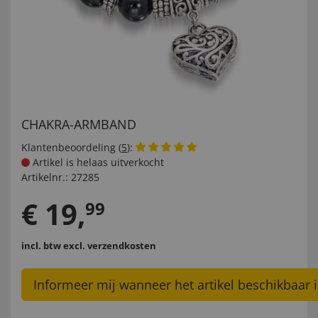
CHAKRA-ARMBAND
Klantenbeoordeling (
5
):
Artikel is helaas uitverkocht
Artikelnr.:
27285
€
19
,
99
incl. btw
excl. verzendkosten
Informeer mij wanneer het artikel beschikbaar i