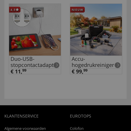
4,5
NIEUW
Duo-USB-
Accu-
stopcontactadapter
hogedrukreiniger
€ 11,
99
€ 99,
99
KLANTENSERVICE
EUROTOPS
Algemene voorwaarden
Colofon