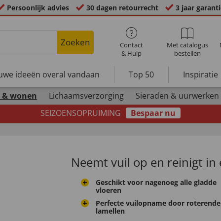
Persoonlijk advies
30 dagen retourrecht
3 jaar garant
Zoeken
Contact
Met catalogus
& Hulp
bestellen
uwe ideeën overal vandaan
Top 50
Inspiratie
 & wonen
Lichaamsverzorging
Sieraden & uurwerken
SEIZOENSOPRUIMING
Bespaar nu
Neemt vuil op en reinigt i
Geschikt voor nagenoeg alle gladde
vloeren
Perfecte vuilopname door roterende
lamellen