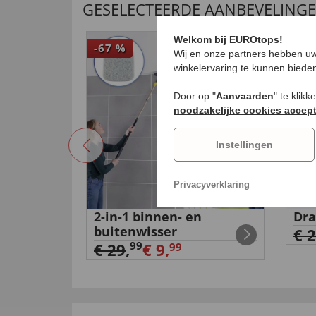
GESELECTEERDE AANBEVELING
Welkom bij EUROtops!
-67
%
-17
Wij en onze partners hebben uw
winkelervaring te kunnen biede
Door op "
Aanvaarden
" te klik
noodzakelijke cookies accep
Instellingen
Privacyverklaring
2-in-1 binnen- en
Dra
er met
buitenwisser
€ 
99
€ 29
,
€ 9,
99