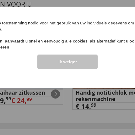
EN VOOR U
%
NIEUW
 toestemming nodig voor het gebruik van uw individuele gegevens om 
n.
ken, aanvaardt u snel en eenvoudig alle cookies, als alternatief kunt u o
teren
.
Ik weiger
aibaar zitkussen
Handig notitieblok m
rekenmachine
99
29
,
€ 24,
99
€ 14,
99