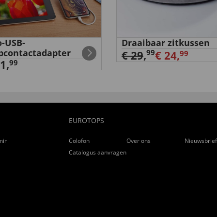
-USB-
Draaibaar zitkussen
pcontactadapter
99
€ 29
,
€ 24,
99
1,
99
EUROTOPS
ming
Colofon
Over ons
Nieuwsbrie
Catalogus aanvragen