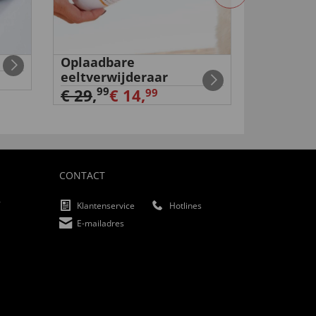
Oplaadbare
2-in-1 b
eeltverwijderaar
buitenwi
99
99
€ 29
,
€ 14,
€ 29
,
€
99
CONTACT
f
Klantenservice
Hotlines
E-mailadres