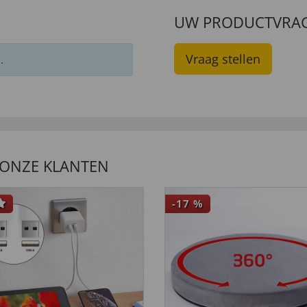
UW PRODUCTVRA
Vraag stellen
.
 ONZE KLANTEN
-17
%