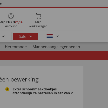
ie
Mijn
EURO
tops
-
Mijn
Account
winkelwagen
Sale
Herenmode
Mannenaangelegenheden
n één bewerking
Extra schoonmaakdoekjes
afzonderlijk te bestellen in set van 2