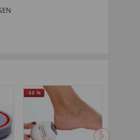
GEN
-50
%
-67
%