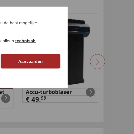
u de best mogelijke
ok alleen
technisch
Aanvaarden
et
Accu-turboblaser
Rugsteu
€ 49,
€ 49,
99
99