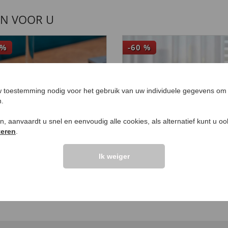
EN VOOR U
%
-60
%
 toestemming nodig voor het gebruik van uw individuele gegevens om 
n.
ken, aanvaardt u snel en eenvoudig alle cookies, als alternatief kunt u o
teren
.
Ik weiger
i-dicteerapparaat
Tafelmodel
 usb
papiervernietiger me
klok
99
99
49
,
€ 39,
€ 49
,
€ 19,
99
99