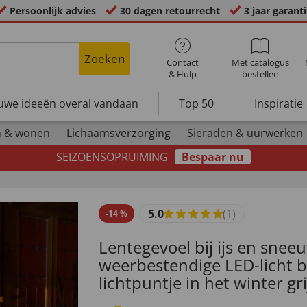
Persoonlijk advies
30 dagen retourrecht
3 jaar garant
Zoeken
Contact
Met catalogus
& Hulp
bestellen
uwe ideeën overal vandaan
Top 50
Inspiratie
n & wonen
Lichaamsverzorging
Sieraden & uurwerken
SEIZOENSOPRUIMING
Bespaar nu
5.0
(1)
-
14
%
Lentegevoel bij ijs en snee
weerbestendige LED-licht 
lichtpuntje in het winter gri