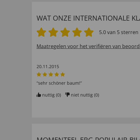
WAT ONZE INTERNATIONALE K
5.0 van 5 sterren
Maatregelen voor het verifiëren van beoord
20.11.2015
“sehr schöner baum!”
nuttig (
0
)
niet nuttig (
0
)
MOMENTEEL ERG POPULAIR BIJ