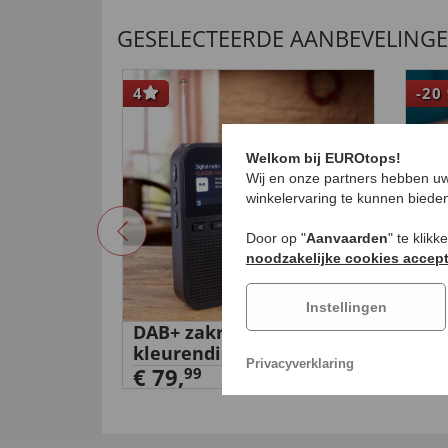
GESELECTEERDE AANBEVELING
4
-20
Welkom bij EUROtops!
Wij en onze partners hebben uw
winkelervaring te kunnen biede
Door op "
Aanvaarden
" te klik
noodzakelijke cookies accep
Instellingen
s, set
DAB+ zakradio met
Min
kleurendisplay
met
Privacyverklaring
€ 79,
99
€ 