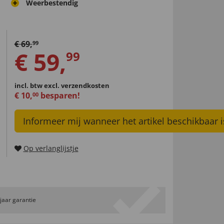
Weerbestendig
€
69
,
99
€
59
,
99
incl. btw
excl. verzendkosten
€
10
,
besparen!
00
Informeer mij wanneer het artikel beschikbaar i
Op verlanglijstje
 jaar garantie