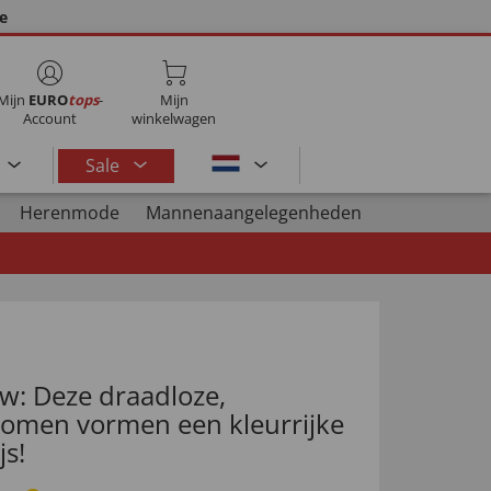
ie
Mijn
EURO
tops
-
Mijn
Account
winkelwagen
Sale
Herenmode
Mannenaangelegenheden
uw: Deze draadloze,
bomen vormen een kleurrijke
js!