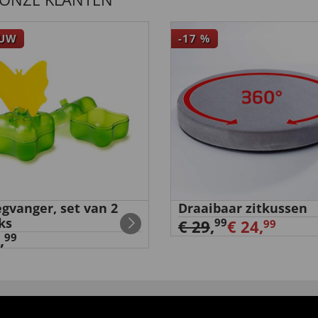
EUW
-17
%
egvanger, set van 2
Draaibaar zitkussen
ks
99
€ 29
,
€ 24,
99
,
99