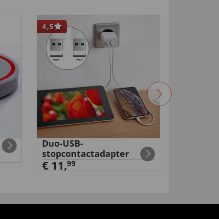
4,5
Duo-USB-
Rugsteu
stopcontactadapter
€ 49,
99
€ 11,
99