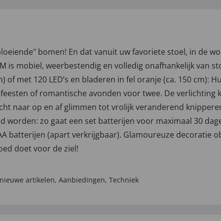
"bloeiende" bomen! En dat vanuit uw favoriete stoel, in de 
 mobiel, weerbestendig en volledig onafhankelijk van st
cm) of met 120 LED’s en bladeren in fel oranje (ca. 150 cm):
efeesten of romantische avonden voor twee. De verlichting
icht naar op en af glimmen tot vrolijk veranderend knippere
d worden: zo gaat een set batterijen voor maximaal 30 dage
A batterijen (apart verkrijgbaar). Glamoureuze decoratie 
oed doet voor de ziel!
nieuwe artikelen
,
Aanbiedingen
,
Techniek